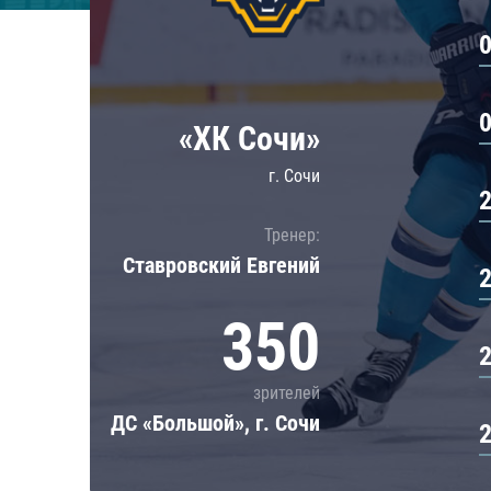
Локомотив
Северсталь
ЦСКА
Шанхайские Драконы
«ХК Сочи»
г. Сочи
Тренер:
Ставровский Евгений
350
зрителей
ДС «Большой», г. Сочи