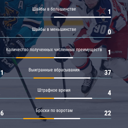
Амур
Шайбы в большинстве
0
1
Барыс
Салават Юлаев
Шайбы в меньшинстве
0
0
Сибирь
Количество полученных численных преимуществ
2
1
Выигранные вбрасывания
21
37
Штрафное время
2
4
Броски по воротам
26
22