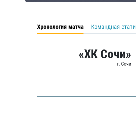
Хронология матча
Командная стати
«ХК Сочи»
г. Сочи