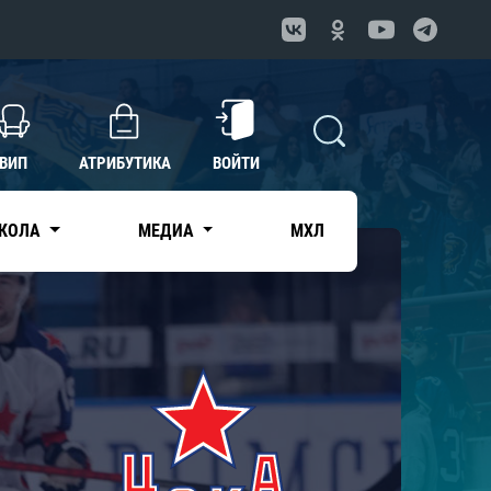
ВИП
АТРИБУТИКА
ВОЙТИ
КОЛА
МЕДИА
МХЛ