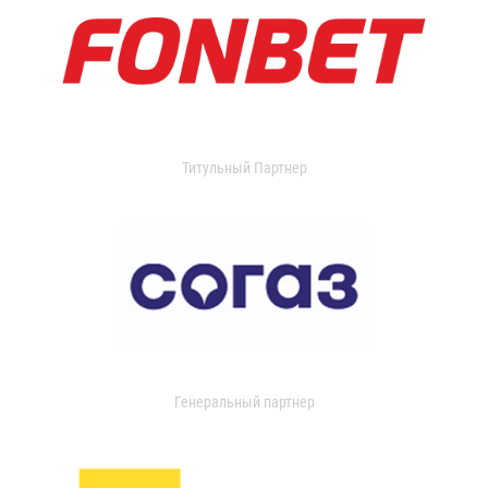
Титульный Партнер
Генеральный партнер