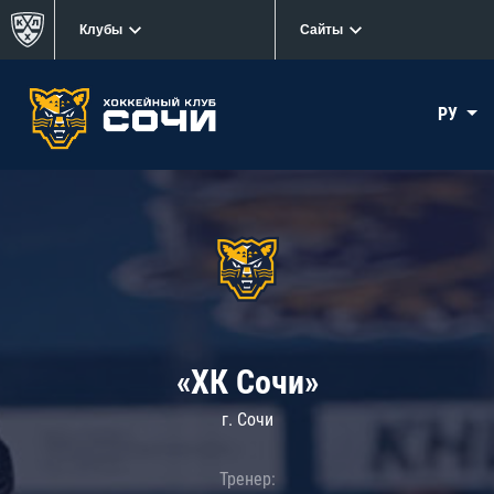
Клубы
Сайты
РУ
«ХК Сочи»
г. Сочи
Тренер: