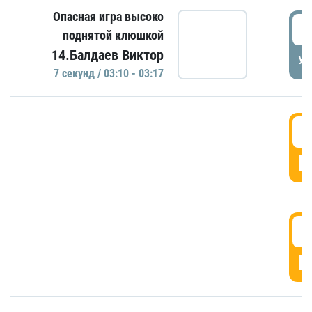
Опасная игра высоко
0
поднятой клюшкой
14.Балдаев Виктор
УД
7 секунд / 03:10 - 03:17
0
Г
0
Г