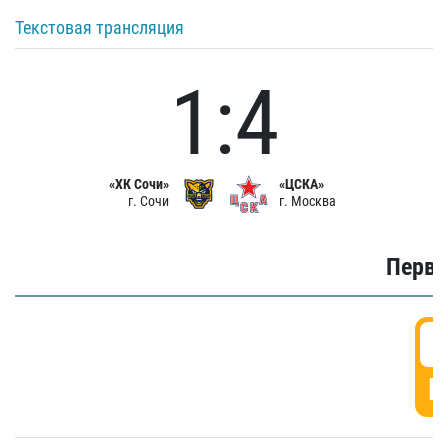
Текстовая трансляция
1:4
«ХК Сочи»
«ЦСКА»
г. Сочи
г. Москва
Первы
0
Г