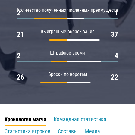
Количество полученных численных преимуществ
2
1
Выигранные вбрасывания
21
37
Штрафное время
2
4
Броски по воротам
26
22
Хронология матча
Командная статистика
Статистика игроков
Составы
Медиа