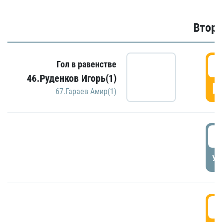
Второ
2
Гол в равенстве
46.Руденков Игорь(1)
Г
67.Гараев Амир(1)
2
УД
3