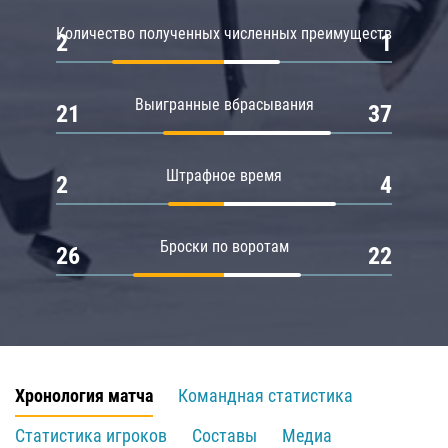
Количество полученных численных преимуществ
2
1
Выигранные вбрасывания
21
37
Штрафное время
2
4
Броски по воротам
26
22
Хронология матча
Командная статистика
Статистика игроков
Составы
Медиа