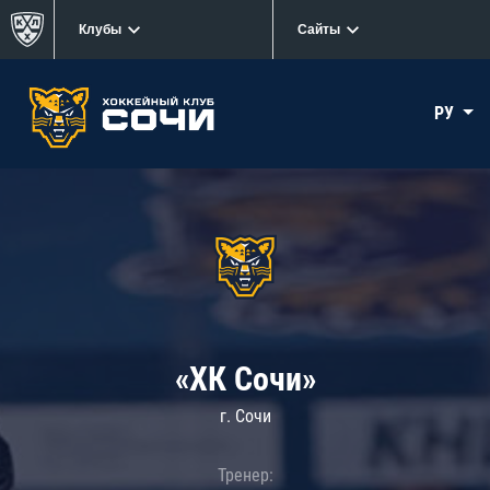
Клубы
Сайты
РУ
«ХК Сочи»
г. Сочи
Тренер: