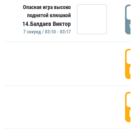
Опасная игра высоко
0
поднятой клюшкой
14.Балдаев Виктор
УД
7 секунд / 03:10 - 03:17
0
Г
0
Г