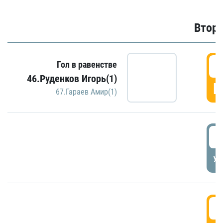
Второ
2
Гол в равенстве
46.Руденков Игорь(1)
Г
67.Гараев Амир(1)
2
УД
3