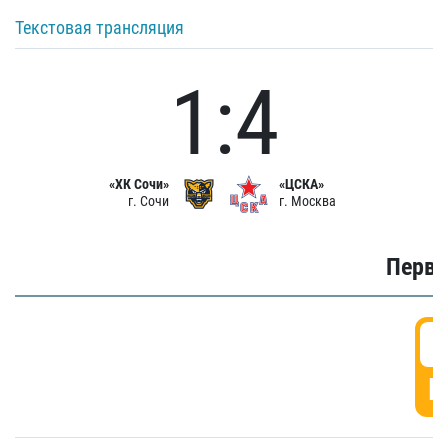
Текстовая трансляция
1:4
«ХК Сочи»
«ЦСКА»
г. Сочи
г. Москва
Первы
0
Г