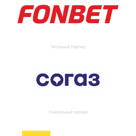
Титульный Партнер
Генеральный партнер