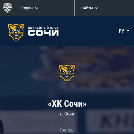
Клубы
Сайты
РУ
«ХК Сочи»
г. Сочи
Тренер: