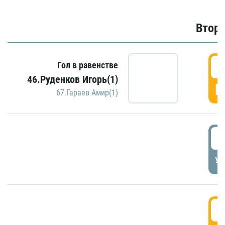
Второ
2
Гол в равенстве
46.Руденков Игорь(1)
Г
67.Гараев Амир(1)
2
УД
3