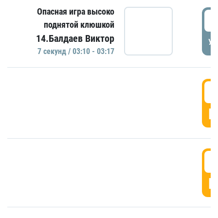
Опасная игра высоко
0
поднятой клюшкой
14.Балдаев Виктор
УД
7 секунд / 03:10 - 03:17
0
Г
0
Г