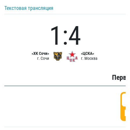
Текстовая трансляция
1:4
«ХК Сочи»
«ЦСКА»
г. Сочи
г. Москва
Первы
0
Г