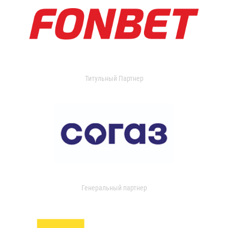
Титульный Партнер
Генеральный партнер