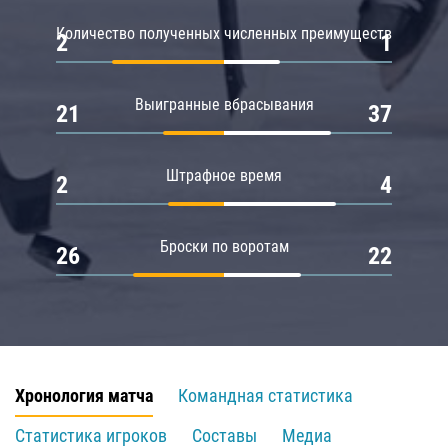
Количество полученных численных преимуществ
2
1
Выигранные вбрасывания
21
37
Штрафное время
2
4
Броски по воротам
26
22
Хронология матча
Командная статистика
Статистика игроков
Составы
Медиа