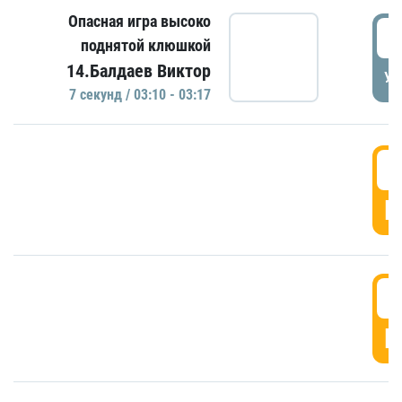
Опасная игра высоко
0
поднятой клюшкой
14.Балдаев Виктор
УД
7 секунд / 03:10 - 03:17
0
Г
0
Г