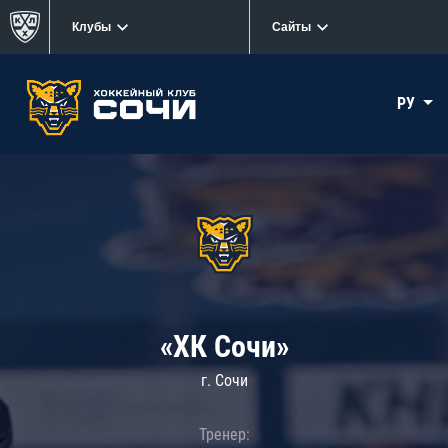
Клубы
Сайты
РУ
«ХК Сочи»
г. Сочи
Тренер: