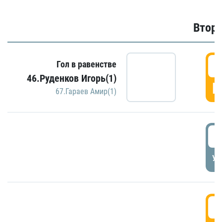
Второ
2
Гол в равенстве
46.Руденков Игорь(1)
Г
67.Гараев Амир(1)
2
УД
3