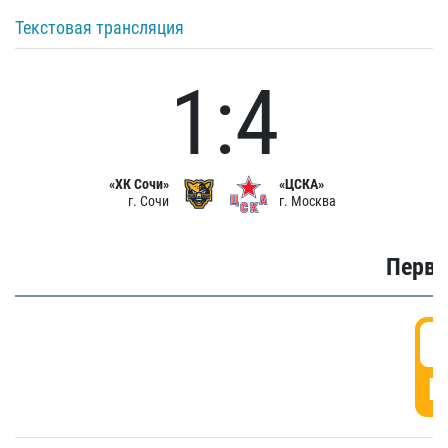
Текстовая трансляция
1:4
«ХК Сочи»
«ЦСКА»
г. Сочи
г. Москва
Первы
0
Г