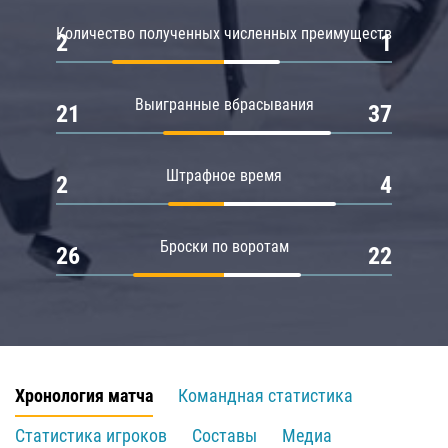
Количество полученных численных преимуществ
2
1
Выигранные вбрасывания
21
37
Штрафное время
2
4
Броски по воротам
26
22
Хронология матча
Командная статистика
Статистика игроков
Составы
Медиа