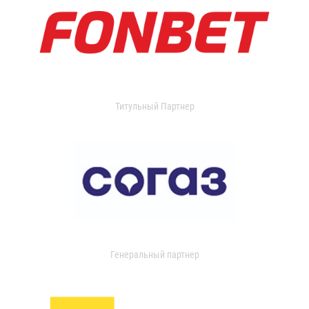
Титульный Партнер
Генеральный партнер