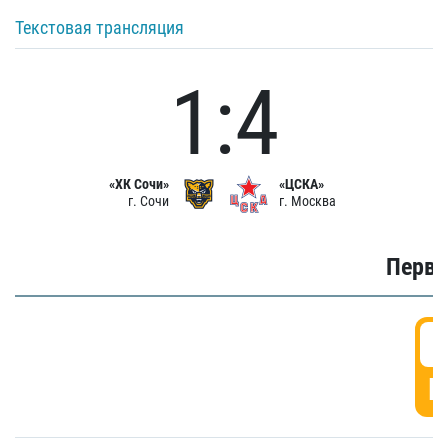
Текстовая трансляция
1:4
«ХК Сочи»
«ЦСКА»
г. Сочи
г. Москва
Первы
0
Г