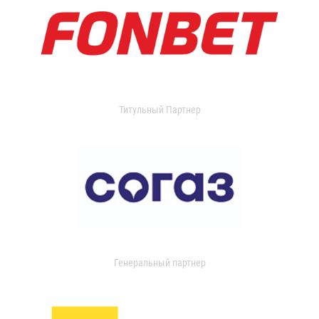
Титульный Партнер
Генеральный партнер