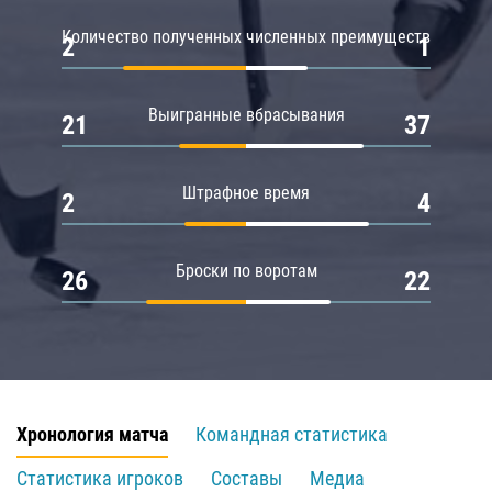
Количество полученных численных преимуществ
2
1
Выигранные вбрасывания
21
37
Штрафное время
2
4
Броски по воротам
26
22
Хронология матча
Командная статистика
Статистика игроков
Составы
Медиа