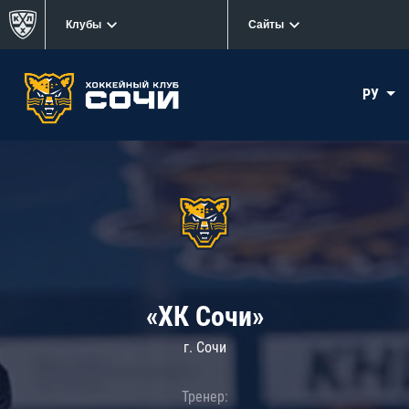
Клубы
Сайты
РУ
«ХК Сочи»
г. Сочи
Тренер: