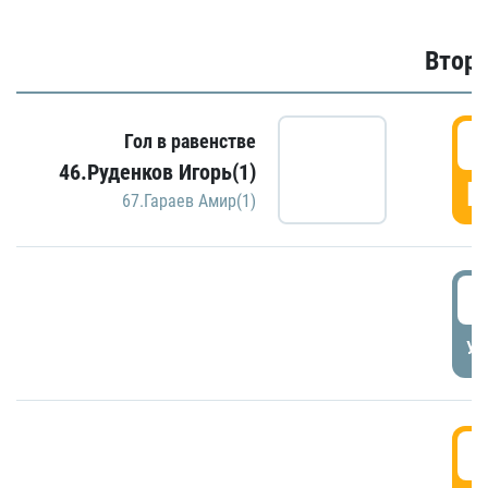
Второ
2
Гол в равенстве
46.Руденков Игорь(1)
Г
67.Гараев Амир(1)
2
УД
3