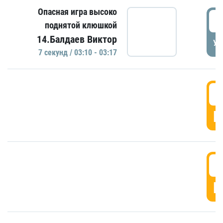
Опасная игра высоко
0
поднятой клюшкой
14.Балдаев Виктор
УД
7 секунд / 03:10 - 03:17
0
Г
0
Г