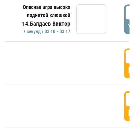
Опасная игра высоко
0
поднятой клюшкой
14.Балдаев Виктор
УД
7 секунд / 03:10 - 03:17
0
Г
0
Г