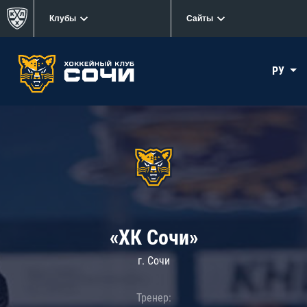
Клубы
Сайты
РУ
«ХК Сочи»
г. Сочи
Тренер: