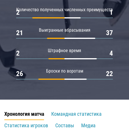
Количество полученных численных преимуществ
2
1
Выигранные вбрасывания
21
37
Штрафное время
2
4
Броски по воротам
26
22
Хронология матча
Командная статистика
Статистика игроков
Составы
Медиа