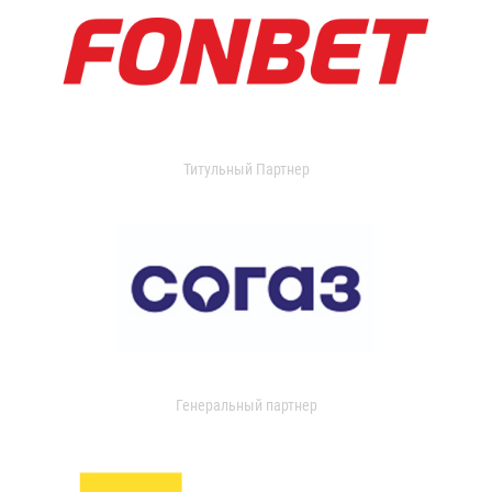
Титульный Партнер
Генеральный партнер