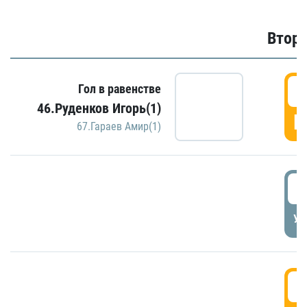
Второ
2
Гол в равенстве
46.Руденков Игорь(1)
Г
67.Гараев Амир(1)
2
УД
3