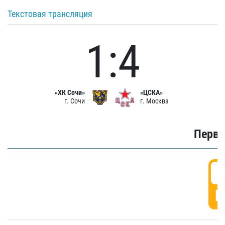
Текстовая трансляция
1:4
«ХК Сочи»
«ЦСКА»
г. Сочи
г. Москва
Первы
0
Г