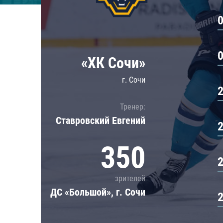
Локомотив
Северсталь
ЦСКА
Шанхайские Драконы
«ХК Сочи»
г. Сочи
Тренер:
Ставровский Евгений
350
зрителей
ДС «Большой», г. Сочи