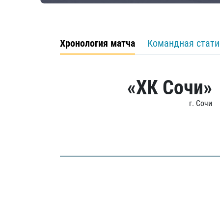
Хронология матча
Командная стати
«ХК Сочи»
г. Сочи