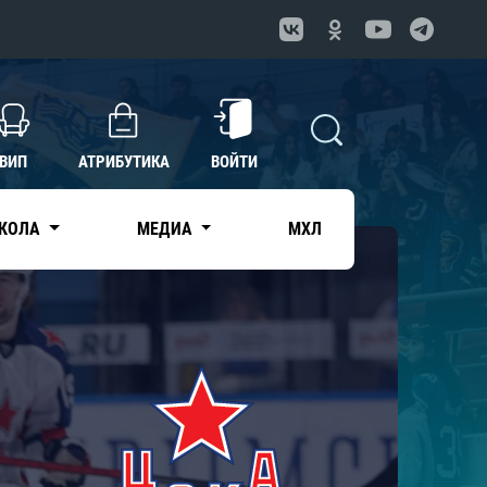
ВИП
АТРИБУТИКА
ВОЙТИ
КОЛА
МЕДИА
МХЛ