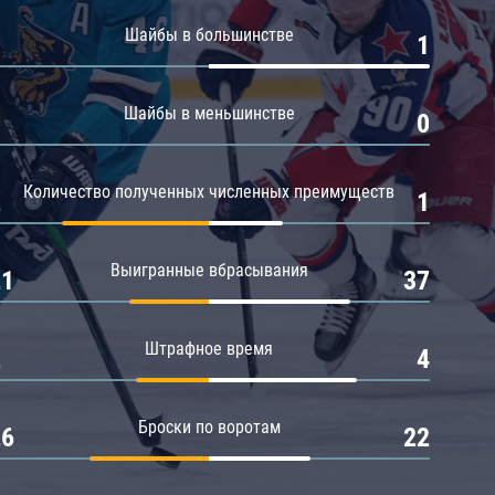
Амур
Шайбы в большинстве
0
1
Барыс
Салават Юлаев
Шайбы в меньшинстве
0
0
Сибирь
Количество полученных численных преимуществ
2
1
Выигранные вбрасывания
21
37
Штрафное время
2
4
Броски по воротам
26
22