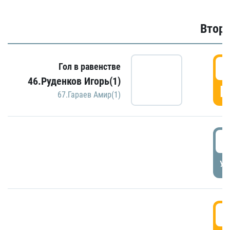
Второ
2
Гол в равенстве
46.Руденков Игорь(1)
Г
67.Гараев Амир(1)
2
УД
3