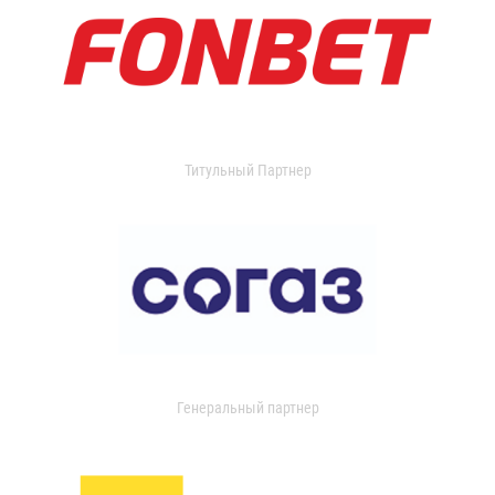
Титульный Партнер
Генеральный партнер