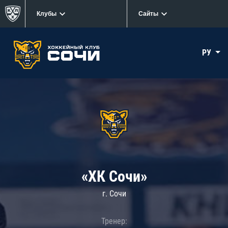
Клубы
Сайты
РУ
«ХК Сочи»
г. Сочи
Тренер: