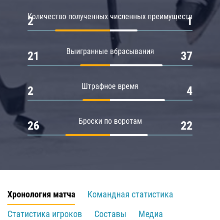
Количество полученных численных преимуществ
2
1
Выигранные вбрасывания
21
37
Штрафное время
2
4
Броски по воротам
26
22
Хронология матча
Командная статистика
Статистика игроков
Составы
Медиа