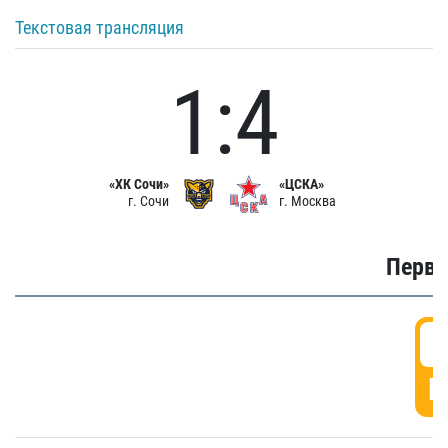
Текстовая трансляция
1:4
«ХК Сочи»
«ЦСКА»
г. Сочи
г. Москва
Первы
0
Г