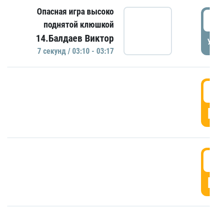
Опасная игра высоко
0
поднятой клюшкой
14.Балдаев Виктор
УД
7 секунд / 03:10 - 03:17
0
Г
0
Г