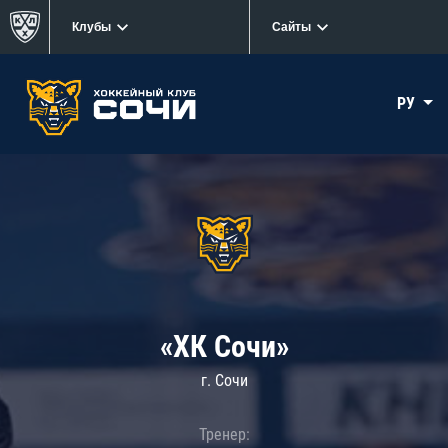
Клубы
Сайты
РУ
«ХК Сочи»
г. Сочи
Тренер: