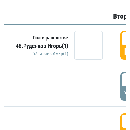
Второ
2
Гол в равенстве
46.Руденков Игорь(1)
Г
67.Гараев Амир(1)
2
УД
3