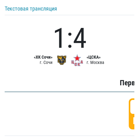
Текстовая трансляция
1:4
«ХК Сочи»
«ЦСКА»
г. Сочи
г. Москва
Первы
0
Г