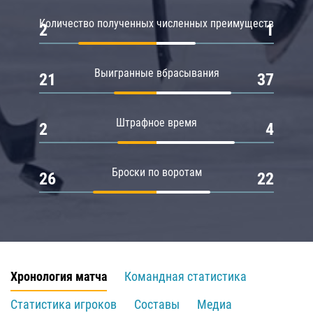
Количество полученных численных преимуществ
2
1
Выигранные вбрасывания
21
37
Штрафное время
2
4
Броски по воротам
26
22
Хронология матча
Командная статистика
Статистика игроков
Составы
Медиа