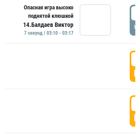
Опасная игра высоко
0
поднятой клюшкой
14.Балдаев Виктор
УД
7 секунд / 03:10 - 03:17
0
Г
0
Г