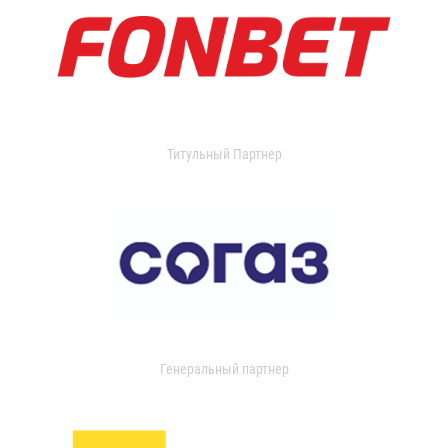
Титульный Партнер
Генеральный партнер