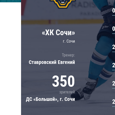
Локомотив
Северсталь
ЦСКА
Шанхайские Драконы
«ХК Сочи»
г. Сочи
Тренер:
Ставровский Евгений
350
зрителей
ДС «Большой», г. Сочи