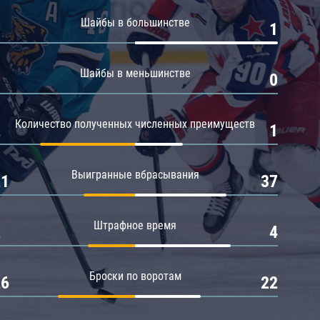
Амур
Шайбы в большинстве
0
1
Барыс
Салават Юлаев
Шайбы в меньшинстве
0
0
Сибирь
Количество полученных численных преимуществ
2
1
Выигранные вбрасывания
21
37
Штрафное время
2
4
Броски по воротам
26
22