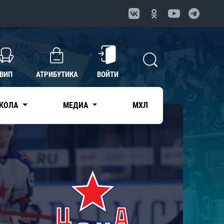
ВИП
АТРИБУТИКА
ВОЙТИ
КОЛА
МЕДИА
МХЛ