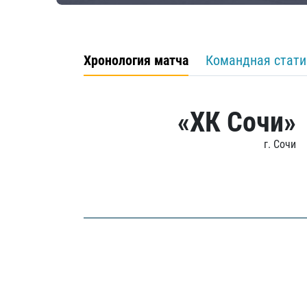
Хронология матча
Командная стати
«ХК Сочи»
г. Сочи