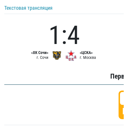
Текстовая трансляция
1:4
«ХК Сочи»
«ЦСКА»
г. Сочи
г. Москва
Первы
0
Г