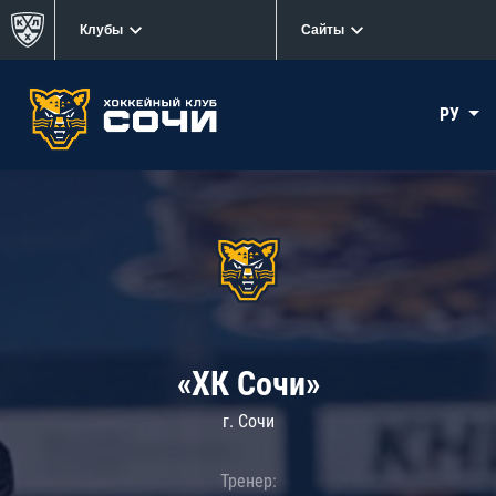
Клубы
Сайты
РУ
«ХК Сочи»
г. Сочи
Тренер: