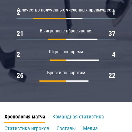
Количество полученных численных преимуществ
2
1
Выигранные вбрасывания
21
37
Штрафное время
2
4
Броски по воротам
26
22
Хронология матча
Командная статистика
Статистика игроков
Составы
Медиа