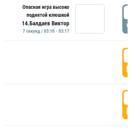
Опасная игра высоко
0
поднятой клюшкой
14.Балдаев Виктор
УД
7 секунд / 03:10 - 03:17
0
Г
0
Г