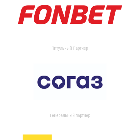
Титульный Партнер
Генеральный партнер