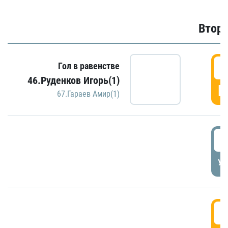
Второ
2
Гол в равенстве
46.Руденков Игорь(1)
Г
67.Гараев Амир(1)
2
УД
3