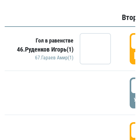
Второ
2
Гол в равенстве
46.Руденков Игорь(1)
Г
67.Гараев Амир(1)
2
УД
3