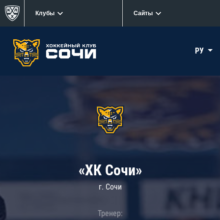
Клубы
Сайты
РУ
«ХК Сочи»
г. Сочи
Тренер: