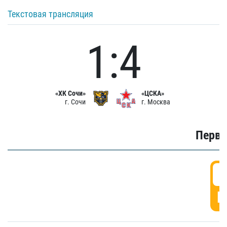
Текстовая трансляция
1:4
«ХК Сочи»
«ЦСКА»
г. Сочи
г. Москва
Первы
0
Г