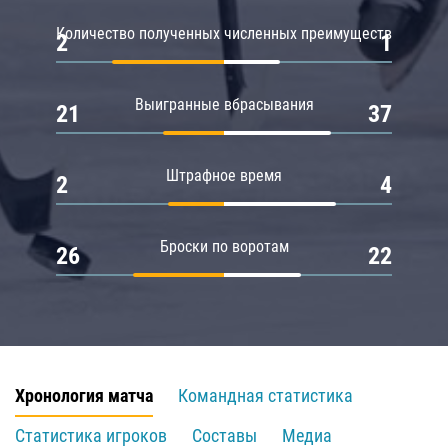
Количество полученных численных преимуществ
2
1
Выигранные вбрасывания
21
37
Штрафное время
2
4
Броски по воротам
26
22
Хронология матча
Командная статистика
Статистика игроков
Составы
Медиа