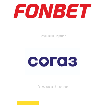
Титульный Партнер
Генеральный партнер