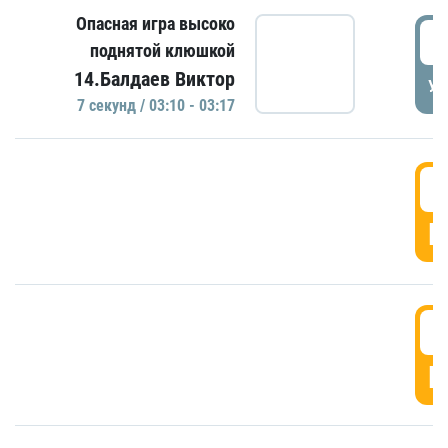
Опасная игра высоко
0
поднятой клюшкой
14.Балдаев Виктор
УД
7 секунд / 03:10 - 03:17
0
Г
0
Г