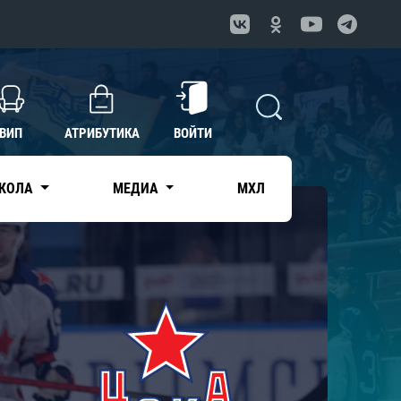
ВИП
АТРИБУТИКА
ВОЙТИ
КОЛА
МЕДИА
МХЛ