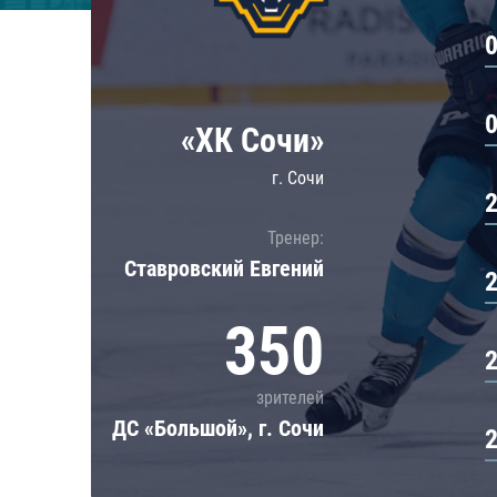
Локомотив
Северсталь
ЦСКА
Шанхайские Драконы
«ХК Сочи»
г. Сочи
Тренер:
Ставровский Евгений
350
зрителей
ДС «Большой», г. Сочи