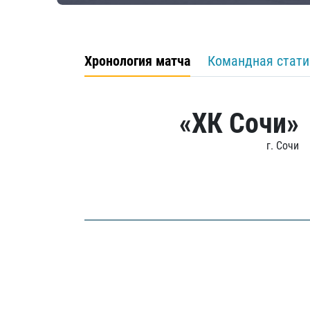
Хронология матча
Командная стати
«ХК Сочи»
г. Сочи