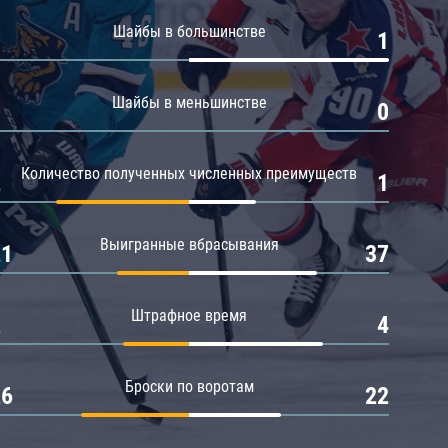
Амур
Шайбы в большинстве
0
1
Барыс
Салават Юлаев
Шайбы в меньшинстве
0
0
Сибирь
Количество полученных численных преимуществ
2
1
Выигранные вбрасывания
21
37
Штрафное время
2
4
Броски по воротам
26
22