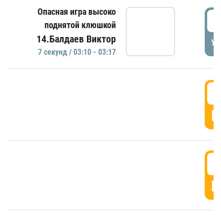
Опасная игра высоко
0
поднятой клюшкой
14.Балдаев Виктор
УД
7 секунд / 03:10 - 03:17
0
Г
0
Г