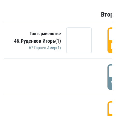
Второ
2
Гол в равенстве
46.Руденков Игорь(1)
Г
67.Гараев Амир(1)
2
УД
3