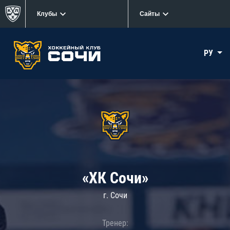
Клубы
Сайты
РУ
«ХК Сочи»
г. Сочи
Тренер: