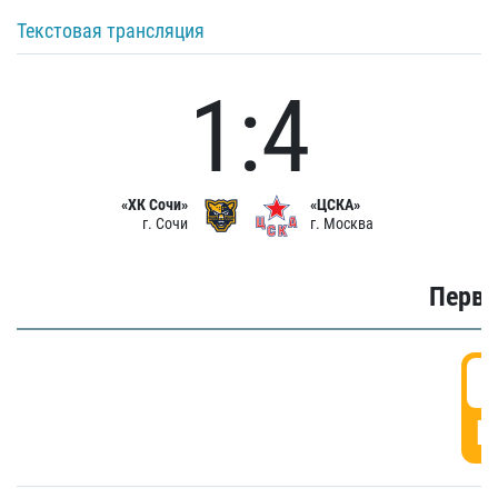
Текстовая трансляция
1:4
«ХК Сочи»
«ЦСКА»
г. Сочи
г. Москва
Первы
0
Г