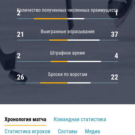
Количество полученных численных преимуществ
2
1
Выигранные вбрасывания
21
37
Штрафное время
2
4
Броски по воротам
26
22
Хронология матча
Командная статистика
Статистика игроков
Составы
Медиа