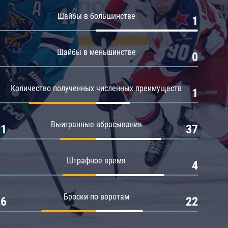
Амур
Шайбы в большинстве
0
1
Барыс
Салават Юлаев
Шайбы в меньшинстве
0
0
Сибирь
Количество полученных численных преимуществ
2
1
Выигранные вбрасывания
21
37
Штрафное время
2
4
Броски по воротам
26
22