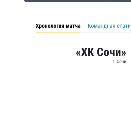
Хронология матча
Командная стати
«ХК Сочи»
г. Сочи