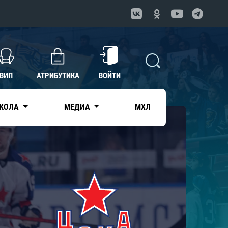
ВИП
АТРИБУТИКА
ВОЙТИ
КОЛА
МЕДИА
МХЛ