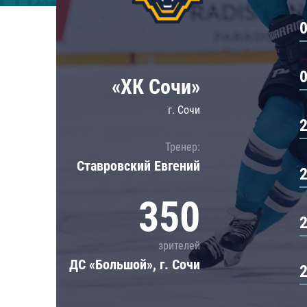
Локомотив
Северсталь
ЦСКА
Шанхайские Драконы
«ХК Сочи»
г. Сочи
Тренер:
Ставровский Евгений
350
зрителей
ДС «Большой», г. Сочи