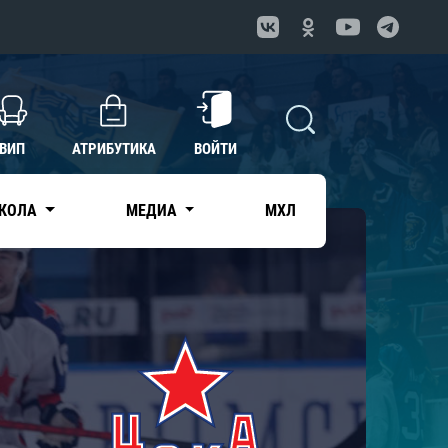
ВИП
АТРИБУТИКА
ВОЙТИ
КОЛА
МЕДИА
МХЛ