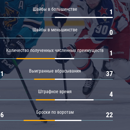
Амур
Шайбы в большинстве
0
1
Барыс
Салават Юлаев
Шайбы в меньшинстве
0
0
Сибирь
Количество полученных численных преимуществ
2
1
Выигранные вбрасывания
21
37
Штрафное время
2
4
Броски по воротам
26
22