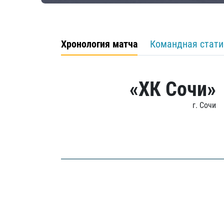
Хронология матча
Командная стати
«ХК Сочи»
г. Сочи