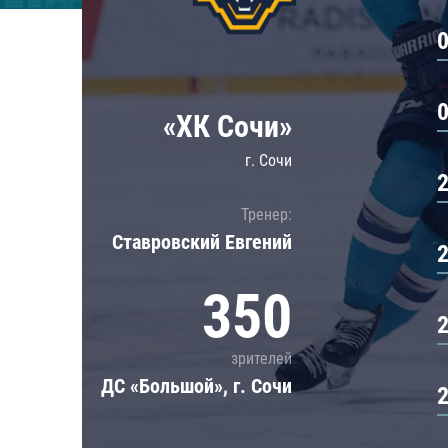
Локомотив
Северсталь
ЦСКА
Шанхайские Драконы
«ХК Сочи»
г. Сочи
Тренер:
Ставровский Евгений
350
зрителей
ДС «Большой», г. Сочи