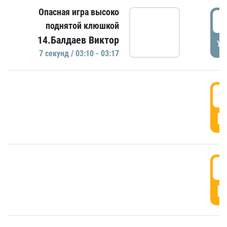
Опасная игра высоко
0
поднятой клюшкой
14.Балдаев Виктор
УД
7 секунд / 03:10 - 03:17
0
Г
0
Г