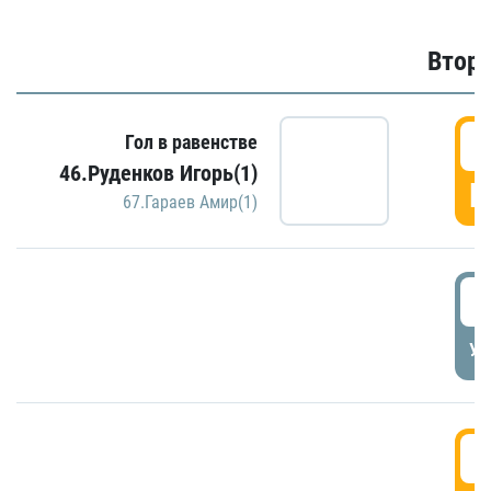
Второ
2
Гол в равенстве
46.Руденков Игорь(1)
Г
67.Гараев Амир(1)
2
УД
3