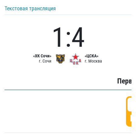
Текстовая трансляция
1:4
«ХК Сочи»
«ЦСКА»
г. Сочи
г. Москва
Первы
0
Г