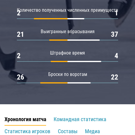
Количество полученных численных преимуществ
2
1
Выигранные вбрасывания
21
37
Штрафное время
2
4
Броски по воротам
26
22
Хронология матча
Командная статистика
Статистика игроков
Составы
Медиа