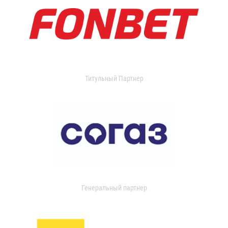
Титульный Партнер
Генеральный партнер