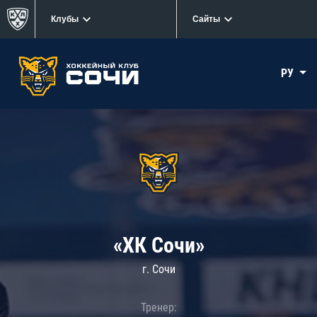
Клубы
Сайты
РУ
«ХК Сочи»
г. Сочи
Тренер: