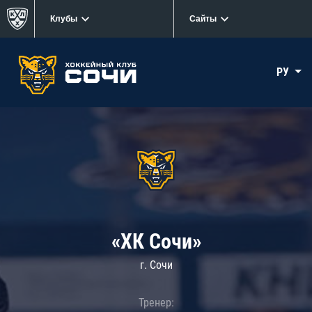
Клубы
Сайты
РУ
«ХК Сочи»
г. Сочи
Тренер: