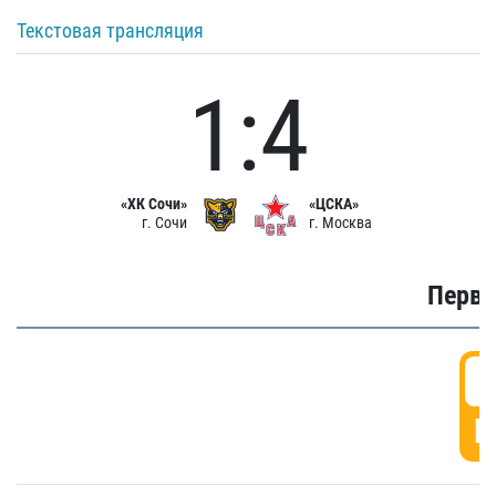
Текстовая трансляция
1:4
«ХК Сочи»
«ЦСКА»
г. Сочи
г. Москва
Первы
0
Г