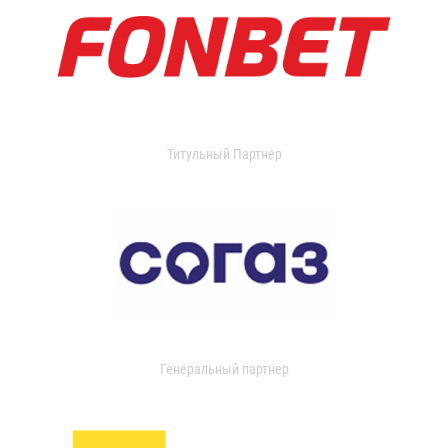
Титульный Партнер
Генеральный партнер