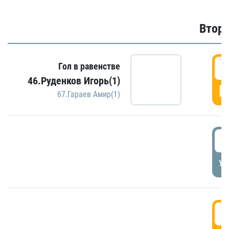
Второ
2
Гол в равенстве
46.Руденков Игорь(1)
Г
67.Гараев Амир(1)
2
УД
3