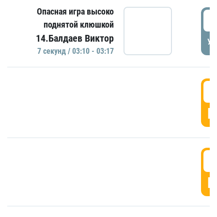
Опасная игра высоко
0
поднятой клюшкой
14.Балдаев Виктор
УД
7 секунд / 03:10 - 03:17
0
Г
0
Г