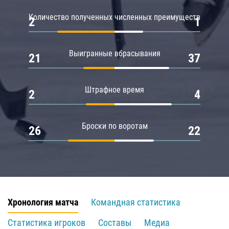
Количество полученных численных преимуществ
2
1
Выигранные вбрасывания
21
37
Штрафное время
2
4
Броски по воротам
26
22
Хронология матча
Командная статистика
Статистика игроков
Составы
Медиа