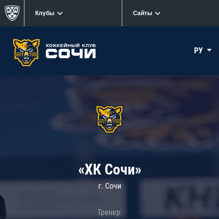
Клубы
Сайты
РУ
«ХК Сочи»
г. Сочи
Тренер: