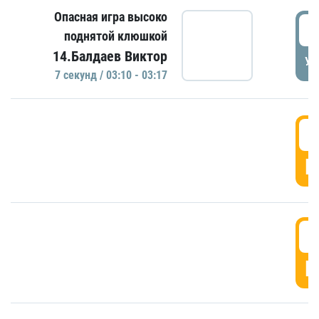
Опасная игра высоко
0
поднятой клюшкой
14.Балдаев Виктор
УД
7 секунд / 03:10 - 03:17
0
Г
0
Г