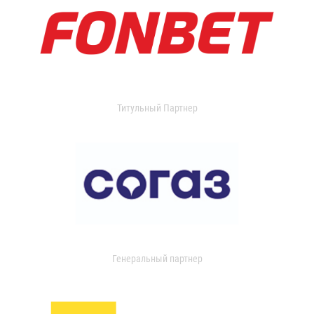
Титульный Партнер
Генеральный партнер