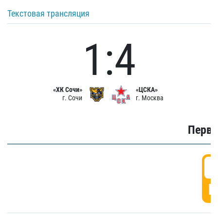
Текстовая трансляция
1:4
«ХК Сочи»
«ЦСКА»
г. Сочи
г. Москва
Первы
0
Г