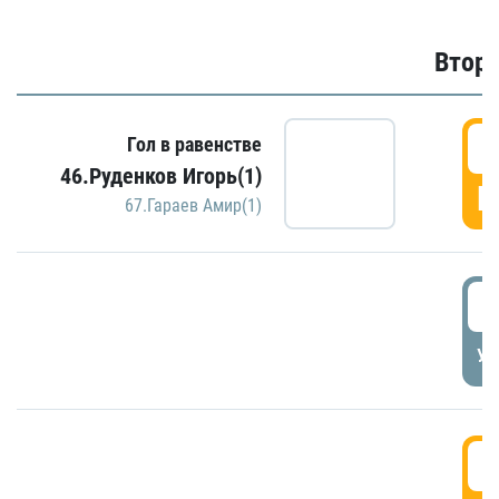
Второ
2
Гол в равенстве
46.Руденков Игорь(1)
Г
67.Гараев Амир(1)
2
УД
3