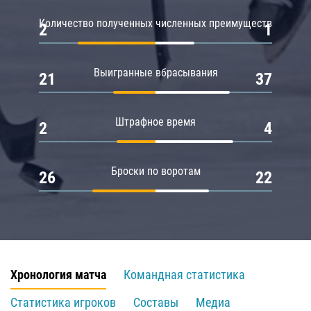
Количество полученных численных преимуществ
2
1
Выигранные вбрасывания
21
37
Штрафное время
2
4
Броски по воротам
26
22
Хронология матча
Командная статистика
Статистика игроков
Составы
Медиа