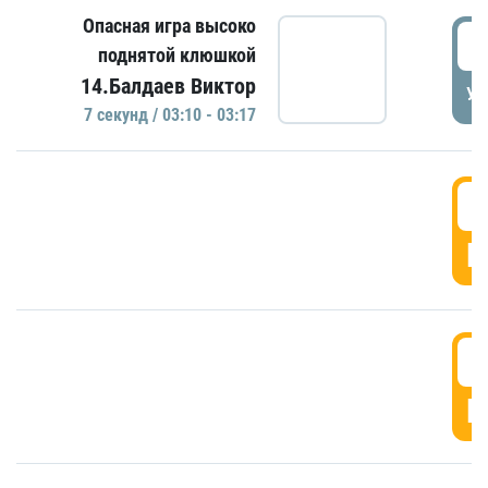
Опасная игра высоко
0
поднятой клюшкой
14.Балдаев Виктор
УД
7 секунд / 03:10 - 03:17
0
Г
0
Г