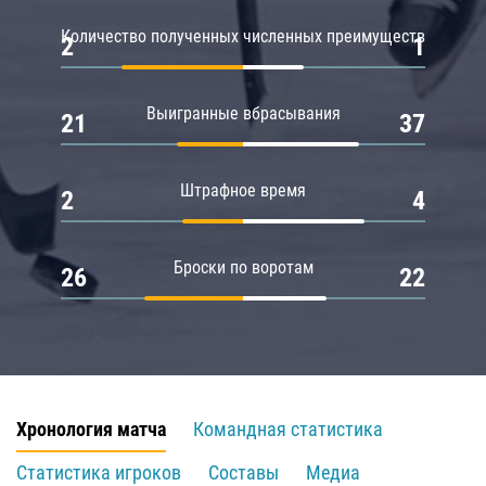
Количество полученных численных преимуществ
2
1
Выигранные вбрасывания
21
37
Штрафное время
2
4
Броски по воротам
26
22
Хронология матча
Командная статистика
Статистика игроков
Составы
Медиа