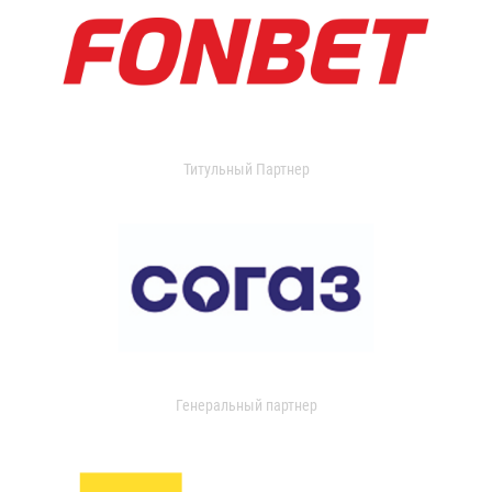
Титульный Партнер
Генеральный партнер