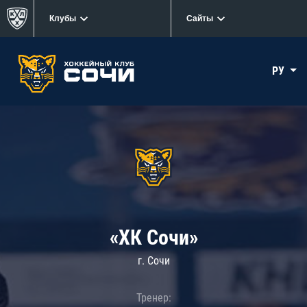
Клубы
Сайты
РУ
«ХК Сочи»
г. Сочи
Тренер: