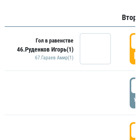
Второ
2
Гол в равенстве
46.Руденков Игорь(1)
Г
67.Гараев Амир(1)
2
УД
3