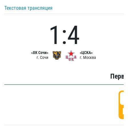
Текстовая трансляция
1:4
«ХК Сочи»
«ЦСКА»
г. Сочи
г. Москва
Первы
0
Г