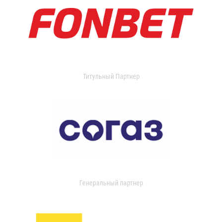
Титульный Партнер
Генеральный партнер