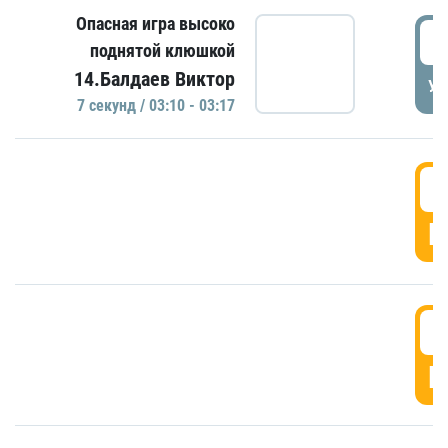
Опасная игра высоко
0
поднятой клюшкой
14.Балдаев Виктор
УД
7 секунд / 03:10 - 03:17
0
Г
0
Г