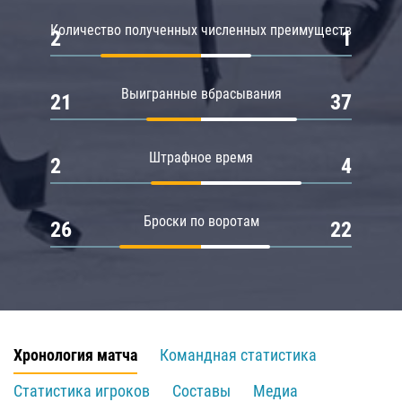
Количество полученных численных преимуществ
2
1
Выигранные вбрасывания
21
37
Штрафное время
2
4
Броски по воротам
26
22
Хронология матча
Командная статистика
Статистика игроков
Составы
Медиа