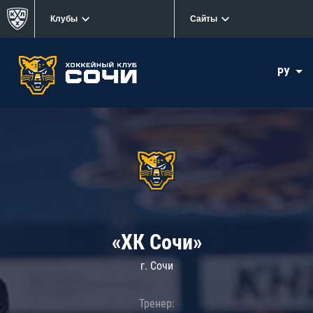
Клубы
Сайты
РУ
«ХК Сочи»
г. Сочи
Тренер: