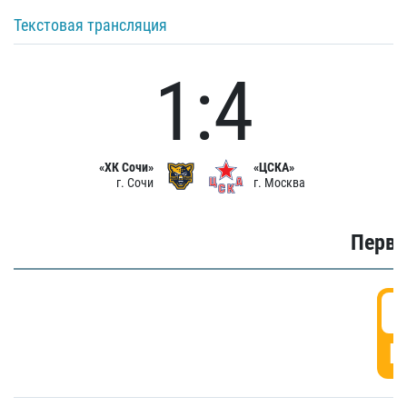
Текстовая трансляция
1:4
«ХК Сочи»
«ЦСКА»
г. Сочи
г. Москва
Первы
0
Г