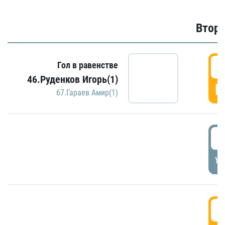
Второ
2
Гол в равенстве
46.Руденков Игорь(1)
Г
67.Гараев Амир(1)
2
УД
3