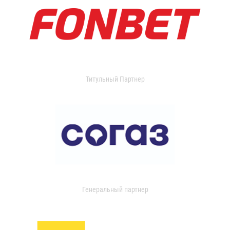
Титульный Партнер
Генеральный партнер