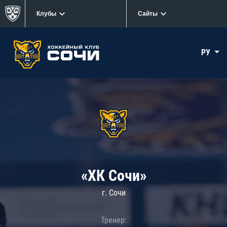
Клубы
Сайты
РУ
«ХК Сочи»
г. Сочи
Тренер: