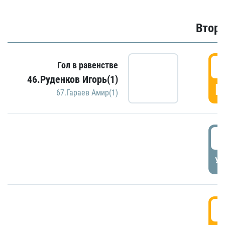
Второ
2
Гол в равенстве
46.Руденков Игорь(1)
Г
67.Гараев Амир(1)
2
УД
3