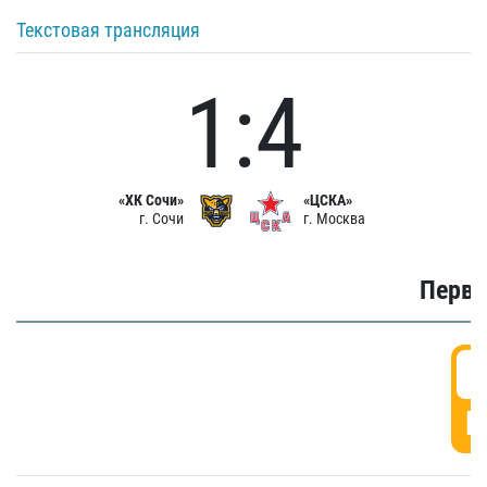
Текстовая трансляция
1:4
«ХК Сочи»
«ЦСКА»
г. Сочи
г. Москва
Первы
0
Г