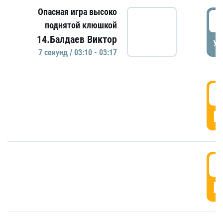
Опасная игра высоко
0
поднятой клюшкой
14.Балдаев Виктор
УД
7 секунд / 03:10 - 03:17
0
Г
0
Г