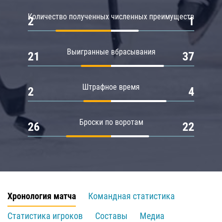
Количество полученных численных преимуществ
2
1
Выигранные вбрасывания
21
37
Штрафное время
2
4
Броски по воротам
26
22
Хронология матча
Командная статистика
Статистика игроков
Составы
Медиа