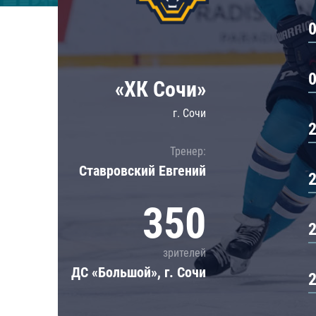
Локомотив
Северсталь
ЦСКА
Шанхайские Драконы
«ХК Сочи»
г. Сочи
Тренер:
Ставровский Евгений
350
зрителей
ДС «Большой», г. Сочи