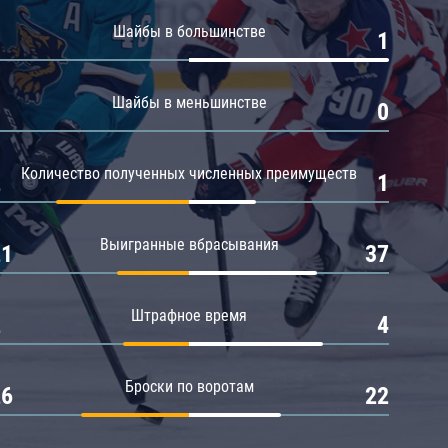
Амур
Шайбы в большинстве
0
1
Барыс
Салават Юлаев
Шайбы в меньшинстве
0
0
Сибирь
Количество полученных численных преимуществ
2
1
Выигранные вбрасывания
21
37
Штрафное время
2
4
Броски по воротам
26
22