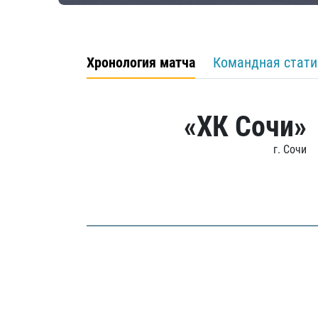
Хронология матча
Командная стати
«ХК Сочи»
г. Сочи