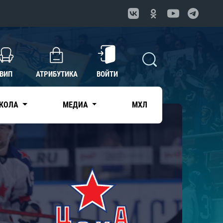
ВИП
АТРИБУТИКА
ВОЙТИ
КОЛА
МЕДИА
МХЛ