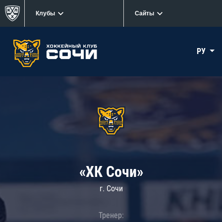
Клубы
Сайты
РУ
«ХК Сочи»
г. Сочи
Тренер: