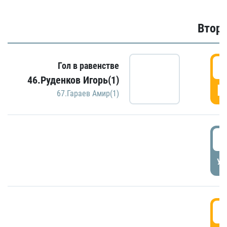
Второ
2
Гол в равенстве
46.Руденков Игорь(1)
Г
67.Гараев Амир(1)
2
УД
3