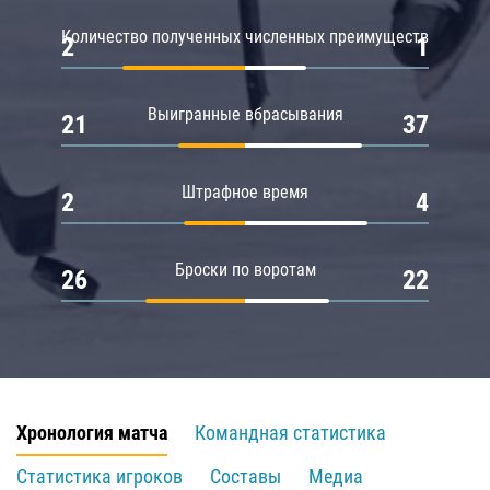
Количество полученных численных преимуществ
2
1
Выигранные вбрасывания
21
37
Штрафное время
2
4
Броски по воротам
26
22
Хронология матча
Командная статистика
Статистика игроков
Составы
Медиа