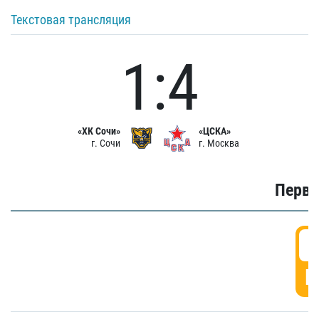
Текстовая трансляция
1:4
«ХК Сочи»
«ЦСКА»
г. Сочи
г. Москва
Первы
0
Г