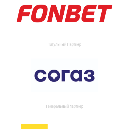
Титульный Партнер
Генеральный партнер