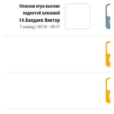
Опасная игра высоко
0
поднятой клюшкой
14.Балдаев Виктор
УД
7 секунд / 03:10 - 03:17
0
Г
0
Г