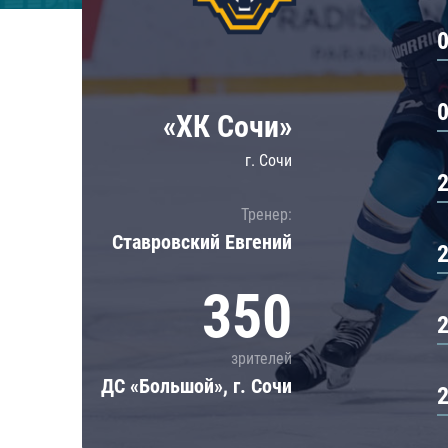
Локомотив
Северсталь
ЦСКА
Шанхайские Драконы
«ХК Сочи»
г. Сочи
Тренер:
Ставровский Евгений
350
зрителей
ДС «Большой», г. Сочи