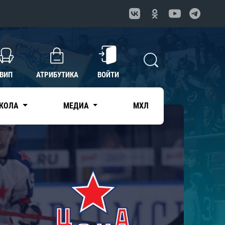
ВИП
АТРИБУТИКА
ВОЙТИ
КОЛА
МЕДИА
МХЛ