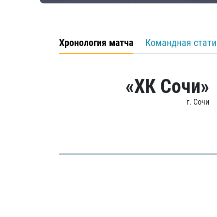
Хронология матча
Командная стати
«ХК Сочи»
г. Сочи