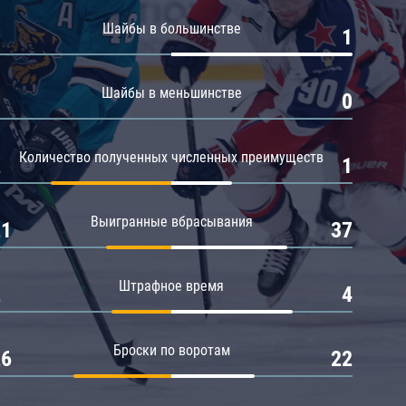
Амур
Шайбы в большинстве
0
1
Барыс
Салават Юлаев
Шайбы в меньшинстве
0
0
Сибирь
Количество полученных численных преимуществ
2
1
Выигранные вбрасывания
21
37
Штрафное время
2
4
Броски по воротам
26
22