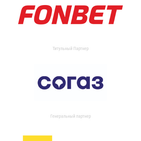
Титульный Партнер
Генеральный партнер