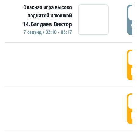
Опасная игра высоко
0
поднятой клюшкой
14.Балдаев Виктор
УД
7 секунд / 03:10 - 03:17
0
Г
0
Г