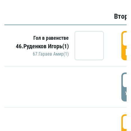
Второ
2
Гол в равенстве
46.Руденков Игорь(1)
Г
67.Гараев Амир(1)
2
УД
3