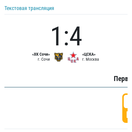
Текстовая трансляция
1:4
«ХК Сочи»
«ЦСКА»
г. Сочи
г. Москва
Первы
0
Г