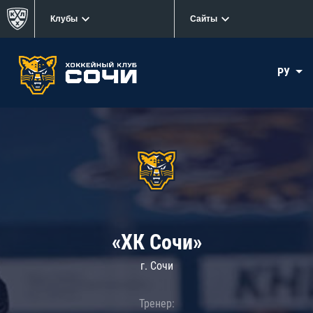
Клубы
Сайты
РУ
«ХК Сочи»
г. Сочи
Тренер: