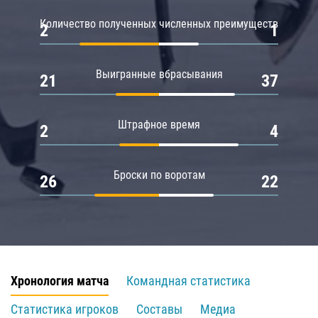
Количество полученных численных преимуществ
2
1
Выигранные вбрасывания
21
37
Штрафное время
2
4
Броски по воротам
26
22
Хронология матча
Командная статистика
Статистика игроков
Составы
Медиа