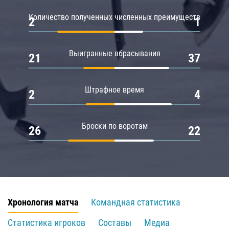
Количество полученных численных преимуществ
2
1
Выигранные вбрасывания
21
37
Штрафное время
2
4
Броски по воротам
26
22
Хронология матча
Командная статистика
Статистика игроков
Составы
Медиа