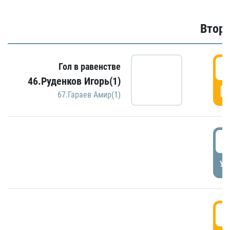
Второ
2
Гол в равенстве
46.Руденков Игорь(1)
Г
67.Гараев Амир(1)
2
УД
3