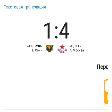
Текстовая трансляция
1:4
«ХК Сочи»
«ЦСКА»
г. Сочи
г. Москва
Первы
0
Г