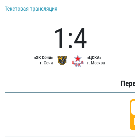
Текстовая трансляция
1:4
«ХК Сочи»
«ЦСКА»
г. Сочи
г. Москва
Первы
0
Г