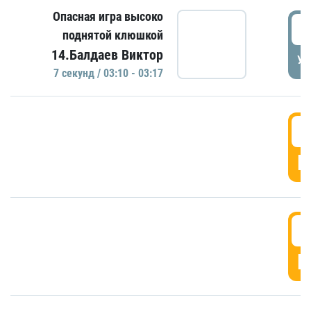
Опасная игра высоко
0
поднятой клюшкой
14.Балдаев Виктор
УД
7 секунд / 03:10 - 03:17
0
Г
0
Г