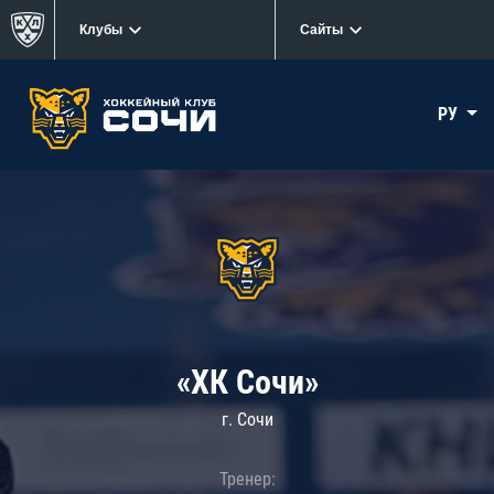
Клубы
Сайты
РУ
«ХК Сочи»
г. Сочи
Тренер: