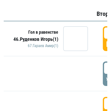
Второ
2
Гол в равенстве
46.Руденков Игорь(1)
Г
67.Гараев Амир(1)
2
УД
3