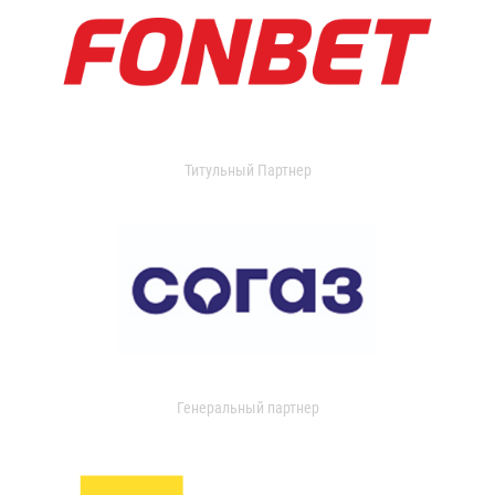
Титульный Партнер
Генеральный партнер