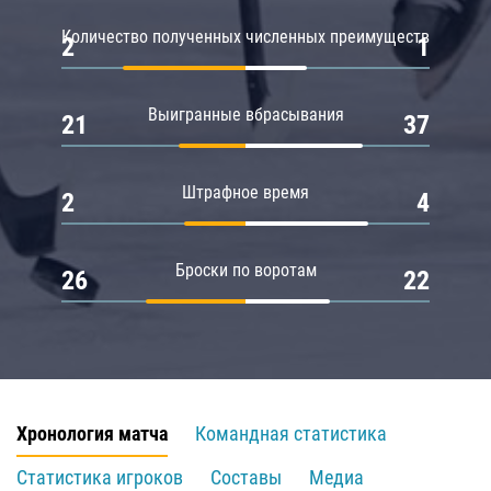
Количество полученных численных преимуществ
2
1
Выигранные вбрасывания
21
37
Штрафное время
2
4
Броски по воротам
26
22
Хронология матча
Командная статистика
Статистика игроков
Составы
Медиа