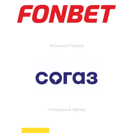
Титульный Партнер
Генеральный партнер