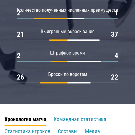
Количество полученных численных преимуществ
2
1
Выигранные вбрасывания
21
37
Штрафное время
2
4
Броски по воротам
26
22
Хронология матча
Командная статистика
Статистика игроков
Составы
Медиа