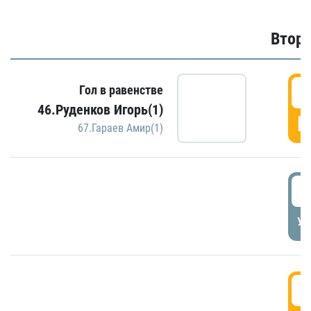
Второ
2
Гол в равенстве
46.Руденков Игорь(1)
Г
67.Гараев Амир(1)
2
УД
3