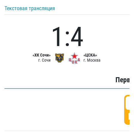
Текстовая трансляция
1:4
«ХК Сочи»
«ЦСКА»
г. Сочи
г. Москва
Первы
0
Г