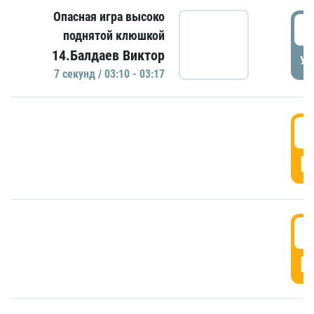
Опасная игра высоко
0
поднятой клюшкой
14.Балдаев Виктор
УД
7 секунд / 03:10 - 03:17
0
Г
0
Г