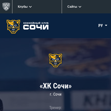
Клубы
Сайты
РУ
«ХК Сочи»
г. Сочи
Тренер: