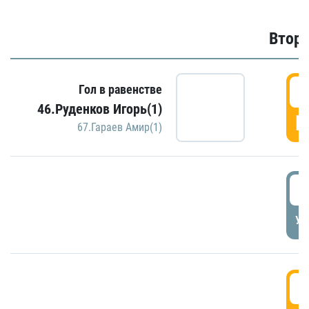
Второ
2
Гол в равенстве
46.Руденков Игорь(1)
Г
67.Гараев Амир(1)
2
УД
3