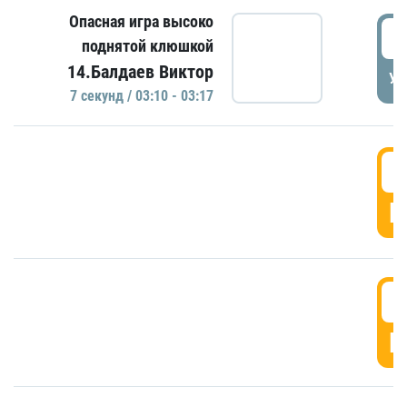
Опасная игра высоко
0
поднятой клюшкой
14.Балдаев Виктор
УД
7 секунд / 03:10 - 03:17
0
Г
0
Г