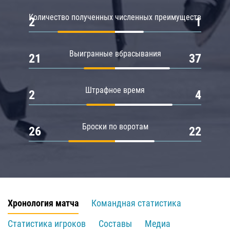
Количество полученных численных преимуществ
2
1
Выигранные вбрасывания
21
37
Штрафное время
2
4
Броски по воротам
26
22
Хронология матча
Командная статистика
Статистика игроков
Составы
Медиа