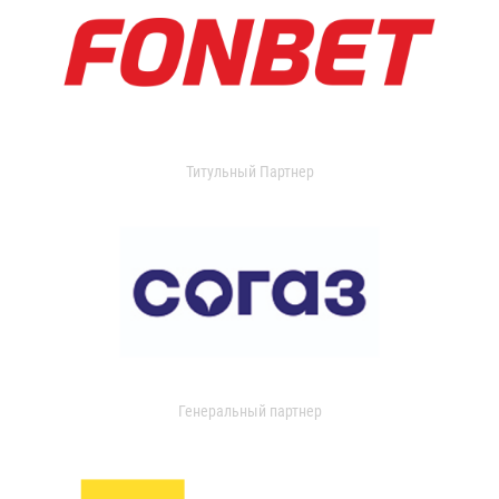
Титульный Партнер
Генеральный партнер