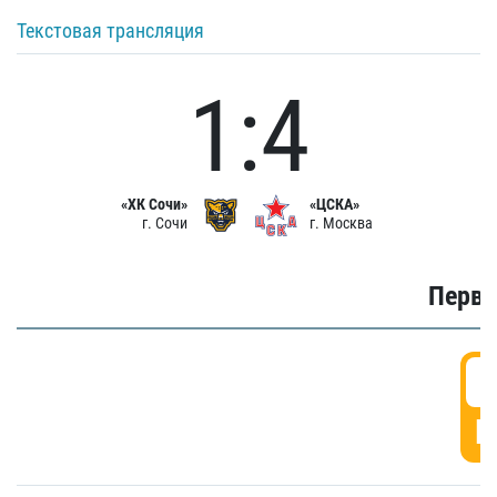
Текстовая трансляция
1:4
«ХК Сочи»
«ЦСКА»
г. Сочи
г. Москва
Первы
0
Г