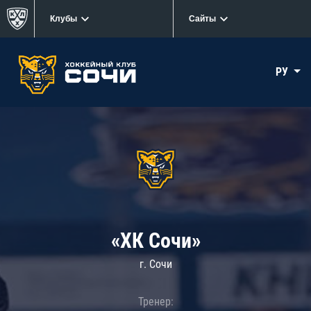
Клубы
Сайты
РУ
«ХК Сочи»
г. Сочи
Тренер: