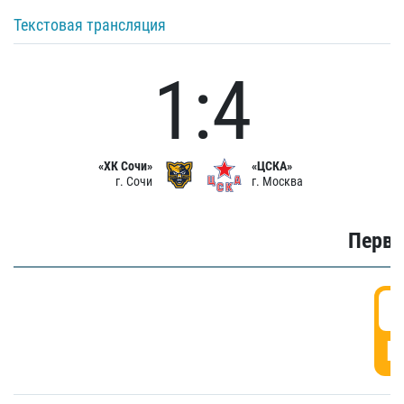
Текстовая трансляция
1:4
«ХК Сочи»
«ЦСКА»
г. Сочи
г. Москва
Первы
0
Г