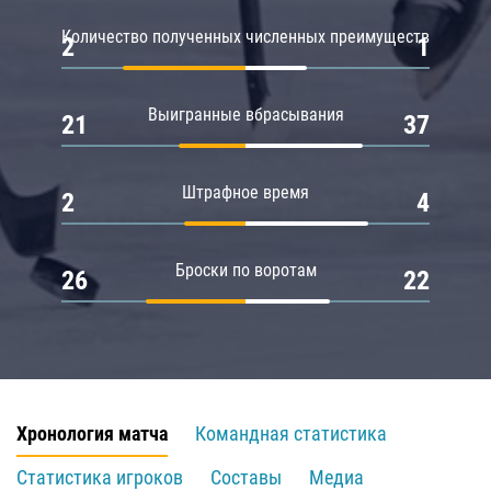
Количество полученных численных преимуществ
2
1
Выигранные вбрасывания
21
37
Штрафное время
2
4
Броски по воротам
26
22
Хронология матча
Командная статистика
Статистика игроков
Составы
Медиа