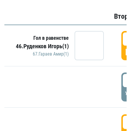
Второ
2
Гол в равенстве
46.Руденков Игорь(1)
Г
67.Гараев Амир(1)
2
УД
3