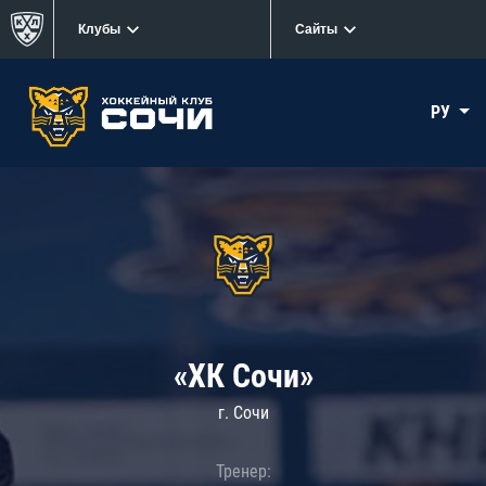
Клубы
Сайты
РУ
«ХК Сочи»
г. Сочи
Тренер: