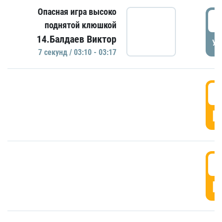
Опасная игра высоко
0
поднятой клюшкой
14.Балдаев Виктор
УД
7 секунд / 03:10 - 03:17
0
Г
0
Г