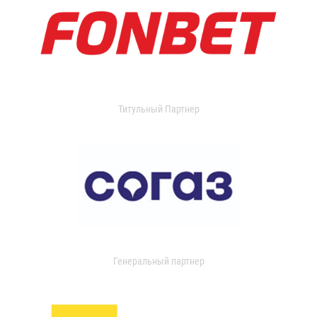
Титульный Партнер
Генеральный партнер