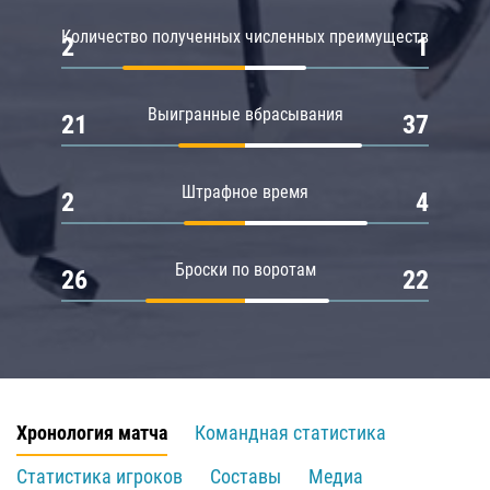
Количество полученных численных преимуществ
2
1
Выигранные вбрасывания
21
37
Штрафное время
2
4
Броски по воротам
26
22
Хронология матча
Командная статистика
Статистика игроков
Составы
Медиа