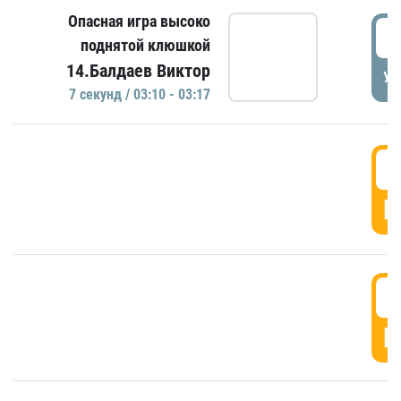
Опасная игра высоко
0
поднятой клюшкой
14.Балдаев Виктор
УД
7 секунд / 03:10 - 03:17
0
Г
0
Г