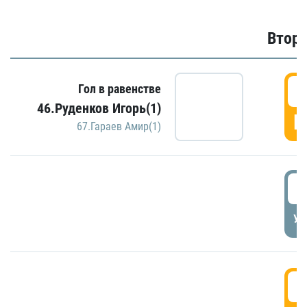
Второ
2
Гол в равенстве
46.Руденков Игорь(1)
Г
67.Гараев Амир(1)
2
УД
3