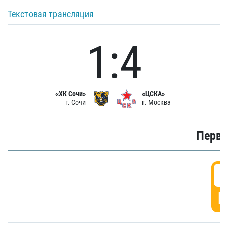
Текстовая трансляция
1:4
«ХК Сочи»
«ЦСКА»
г. Сочи
г. Москва
Первы
0
Г