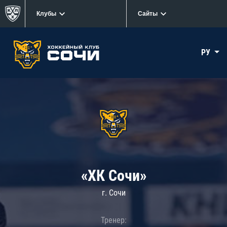
Клубы
Сайты
РУ
«ХК Сочи»
г. Сочи
Тренер: