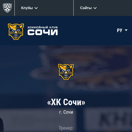
Клубы
Сайты
РУ
«ХК Сочи»
г. Сочи
Тренер: