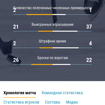
Количество полученных численных преимуществ
2
1
Выигранные вбрасывания
21
37
Штрафное время
2
4
Броски по воротам
26
22
Хронология матча
Командная статистика
Статистика игроков
Составы
Медиа