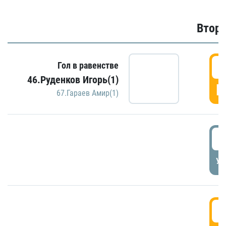
Второ
2
Гол в равенстве
46.Руденков Игорь(1)
Г
67.Гараев Амир(1)
2
УД
3