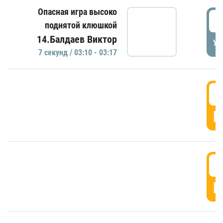
Опасная игра высоко
0
поднятой клюшкой
14.Балдаев Виктор
УД
7 секунд / 03:10 - 03:17
0
Г
0
Г