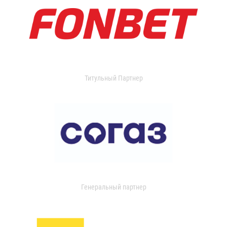
Титульный Партнер
Генеральный партнер