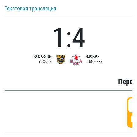
Текстовая трансляция
1:4
«ХК Сочи»
«ЦСКА»
г. Сочи
г. Москва
Первы
0
Г