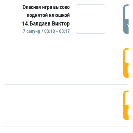
Опасная игра высоко
0
поднятой клюшкой
14.Балдаев Виктор
УД
7 секунд / 03:10 - 03:17
0
Г
0
Г