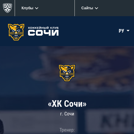
Клубы
Сайты
РУ
«ХК Сочи»
г. Сочи
Тренер: