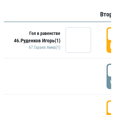
Второ
2
Гол в равенстве
46.Руденков Игорь(1)
Г
67.Гараев Амир(1)
2
УД
3