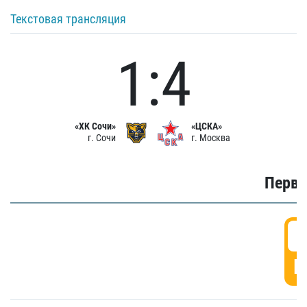
Текстовая трансляция
1:4
«ХК Сочи»
«ЦСКА»
г. Сочи
г. Москва
Первы
0
Г