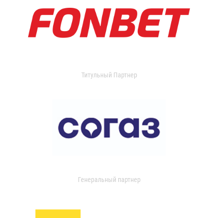
Титульный Партнер
Генеральный партнер