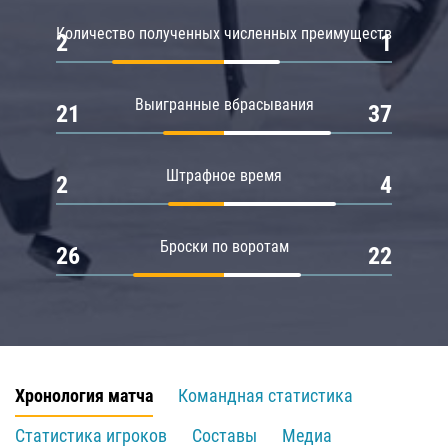
Количество полученных численных преимуществ
2
1
Выигранные вбрасывания
21
37
Штрафное время
2
4
Броски по воротам
26
22
Хронология матча
Командная статистика
Статистика игроков
Составы
Медиа