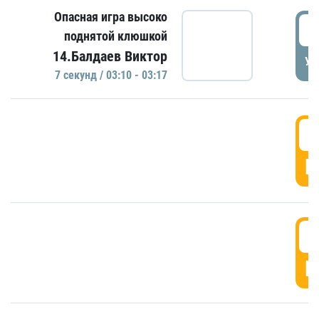
Опасная игра высоко
0
поднятой клюшкой
14.Балдаев Виктор
УД
7 секунд / 03:10 - 03:17
0
Г
0
Г