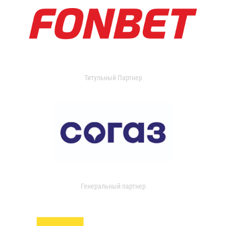
Титульный Партнер
Генеральный партнер