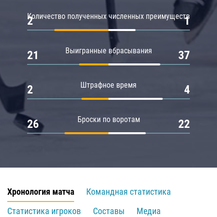
Количество полученных численных преимуществ
2
1
Выигранные вбрасывания
21
37
Штрафное время
2
4
Броски по воротам
26
22
Хронология матча
Командная статистика
Статистика игроков
Составы
Медиа