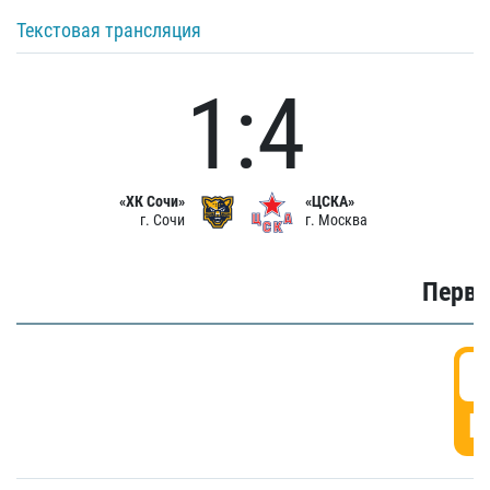
Текстовая трансляция
1:4
«ХК Сочи»
«ЦСКА»
г. Сочи
г. Москва
Первы
0
Г