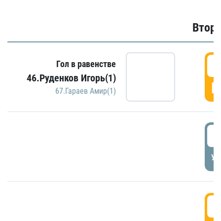
Второ
2
Гол в равенстве
46.Руденков Игорь(1)
Г
67.Гараев Амир(1)
2
УД
3