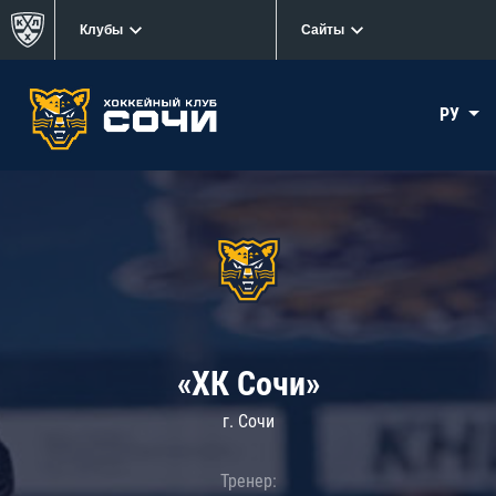
Клубы
Сайты
РУ
«ХК Сочи»
г. Сочи
Тренер: