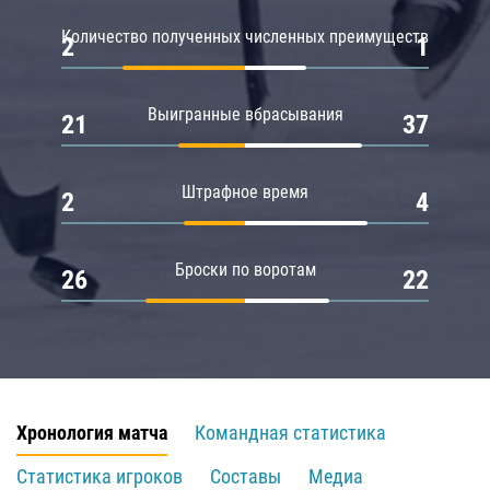
Количество полученных численных преимуществ
2
1
Выигранные вбрасывания
21
37
Штрафное время
2
4
Броски по воротам
26
22
Хронология матча
Командная статистика
Статистика игроков
Составы
Медиа