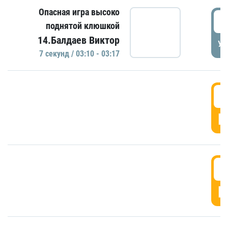
Опасная игра высоко
0
поднятой клюшкой
14.Балдаев Виктор
УД
7 секунд / 03:10 - 03:17
0
Г
0
Г