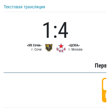
Текстовая трансляция
1:4
«ХК Сочи»
«ЦСКА»
г. Сочи
г. Москва
Первы
0
Г