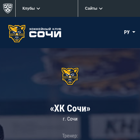
Клубы
Сайты
РУ
«ХК Сочи»
г. Сочи
Тренер: