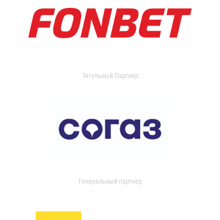
Титульный Партнер
Генеральный партнер