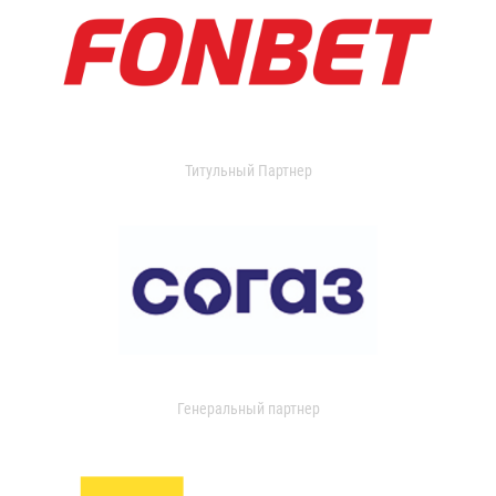
Титульный Партнер
Генеральный партнер