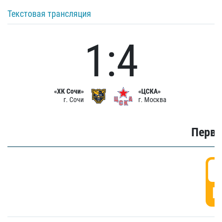
Текстовая трансляция
1:4
«ХК Сочи»
«ЦСКА»
г. Сочи
г. Москва
Первы
0
Г