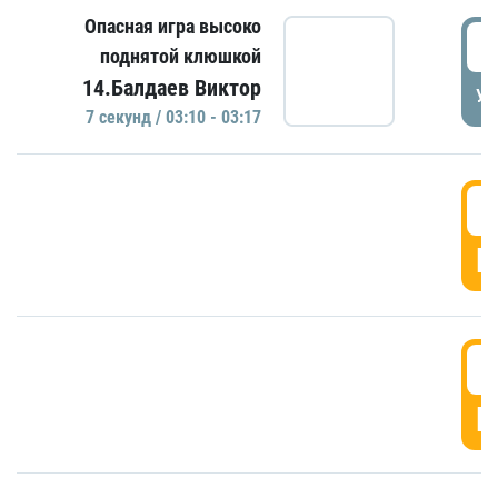
Опасная игра высоко
0
поднятой клюшкой
14.Балдаев Виктор
УД
7 секунд / 03:10 - 03:17
0
Г
0
Г