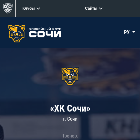
Клубы
Сайты
РУ
«ХК Сочи»
г. Сочи
Тренер: