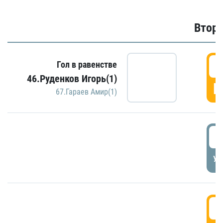
Второ
2
Гол в равенстве
46.Руденков Игорь(1)
Г
67.Гараев Амир(1)
2
УД
3