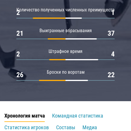
Количество полученных численных преимуществ
2
1
Выигранные вбрасывания
21
37
Штрафное время
2
4
Броски по воротам
26
22
Хронология матча
Командная статистика
Статистика игроков
Составы
Медиа