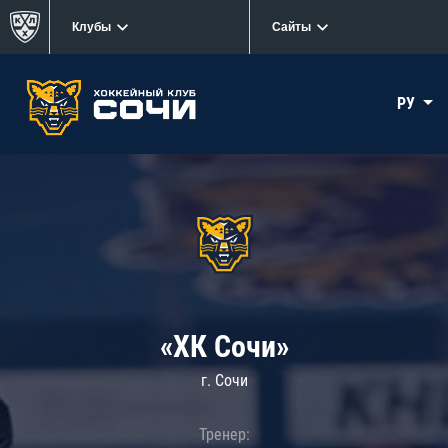
Клубы
Сайты
РУ
«ХК Сочи»
г. Сочи
Тренер: