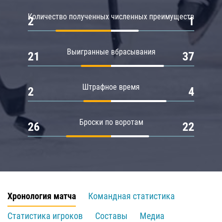
Количество полученных численных преимуществ
2
1
Выигранные вбрасывания
21
37
Штрафное время
2
4
Броски по воротам
26
22
Хронология матча
Командная статистика
Статистика игроков
Составы
Медиа