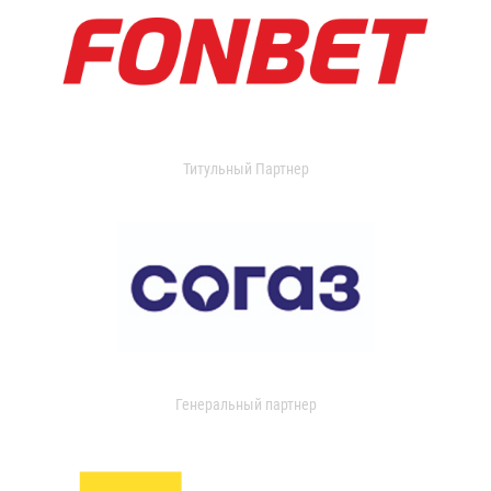
Титульный Партнер
Генеральный партнер