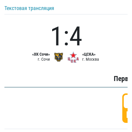
Текстовая трансляция
1:4
«ХК Сочи»
«ЦСКА»
г. Сочи
г. Москва
Первы
0
Г