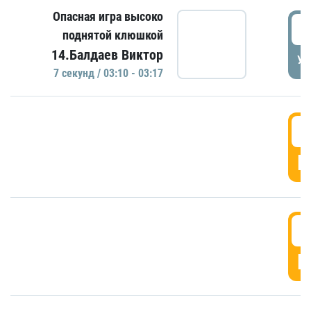
Опасная игра высоко
0
поднятой клюшкой
14.Балдаев Виктор
УД
7 секунд / 03:10 - 03:17
0
Г
0
Г