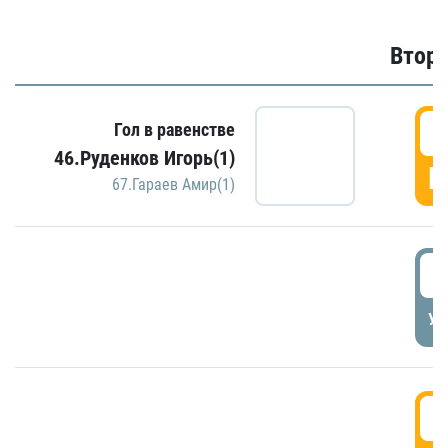
Второ
2
Гол в равенстве
46.Руденков Игорь(1)
Г
67.Гараев Амир(1)
2
УД
3