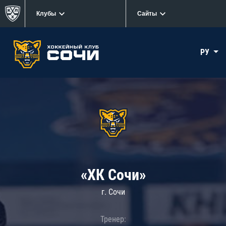
Клубы
Сайты
РУ
«ХК Сочи»
г. Сочи
Тренер: