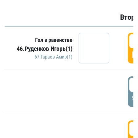
Второ
2
Гол в равенстве
46.Руденков Игорь(1)
Г
67.Гараев Амир(1)
2
УД
3