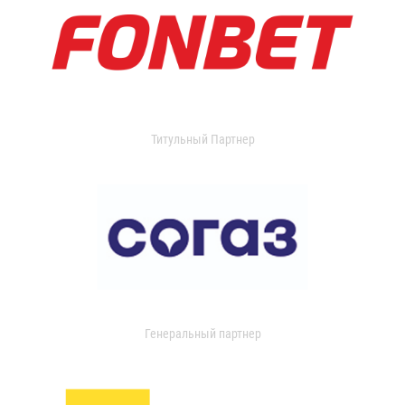
Титульный Партнер
Генеральный партнер