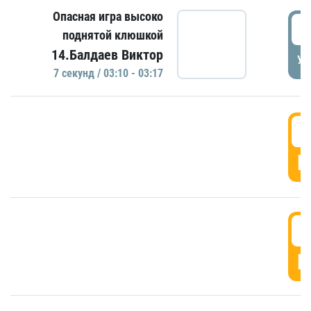
Опасная игра высоко
0
поднятой клюшкой
14.Балдаев Виктор
УД
7 секунд / 03:10 - 03:17
0
Г
0
Г