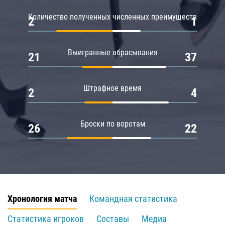
Количество полученных численных преимуществ
2
1
Выигранные вбрасывания
21
37
Штрафное время
2
4
Броски по воротам
26
22
Хронология матча
Командная статистика
Статистика игроков
Составы
Медиа