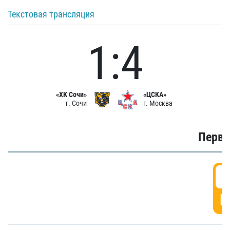
Текстовая трансляция
1:4
«ХК Сочи»
«ЦСКА»
г. Сочи
г. Москва
Первы
0
Г