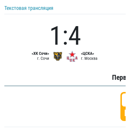
Текстовая трансляция
1:4
«ХК Сочи»
«ЦСКА»
г. Сочи
г. Москва
Первы
0
Г