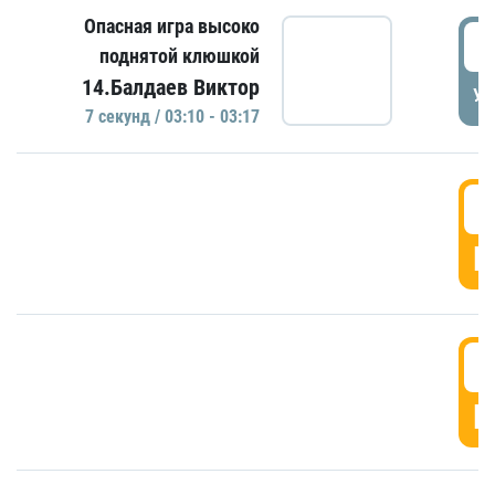
Опасная игра высоко
0
поднятой клюшкой
14.Балдаев Виктор
УД
7 секунд / 03:10 - 03:17
0
Г
0
Г