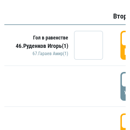
Второ
2
Гол в равенстве
46.Руденков Игорь(1)
Г
67.Гараев Амир(1)
2
УД
3