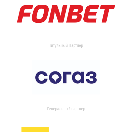
Титульный Партнер
Генеральный партнер