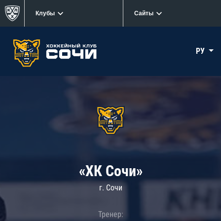
Клубы
Сайты
РУ
«ХК Сочи»
г. Сочи
Тренер: