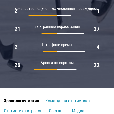
Количество полученных численных преимуществ
2
1
Выигранные вбрасывания
21
37
Штрафное время
2
4
Броски по воротам
26
22
Хронология матча
Командная статистика
Статистика игроков
Составы
Медиа