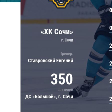
Локомотив
Северсталь
ЦСКА
Шанхайские Драконы
«ХК Сочи»
г. Сочи
Тренер:
Ставровский Евгений
350
зрителей
ДС «Большой», г. Сочи