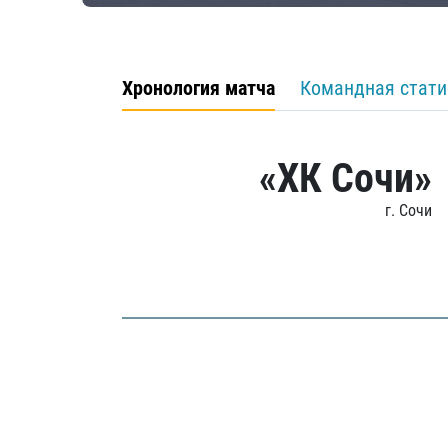
Хронология матча
Командная стати
«ХК Сочи»
г. Сочи