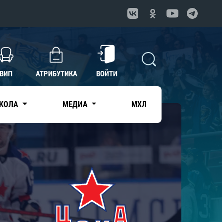
ВИП
АТРИБУТИКА
ВОЙТИ
КОЛА
МЕДИА
МХЛ