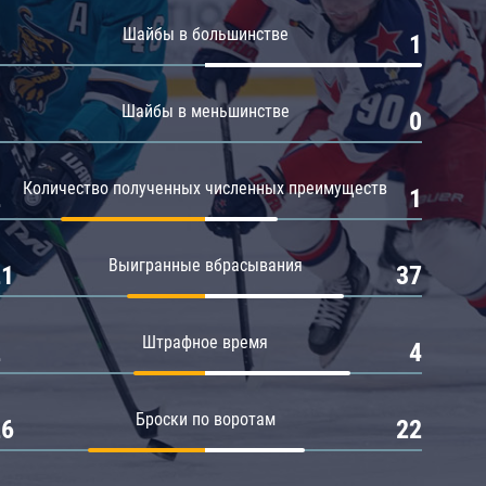
Амур
Шайбы в большинстве
0
1
Барыс
Салават Юлаев
Шайбы в меньшинстве
0
0
Сибирь
Количество полученных численных преимуществ
2
1
Выигранные вбрасывания
21
37
Штрафное время
2
4
Броски по воротам
26
22