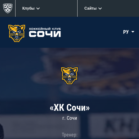
Клубы
Сайты
РУ
«ХК Сочи»
г. Сочи
Тренер: