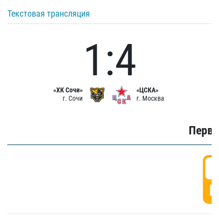
Текстовая трансляция
1:4
«ХК Сочи»
«ЦСКА»
г. Сочи
г. Москва
Первы
0
Г