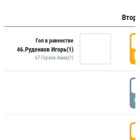
Второ
2
Гол в равенстве
46.Руденков Игорь(1)
Г
67.Гараев Амир(1)
2
УД
3