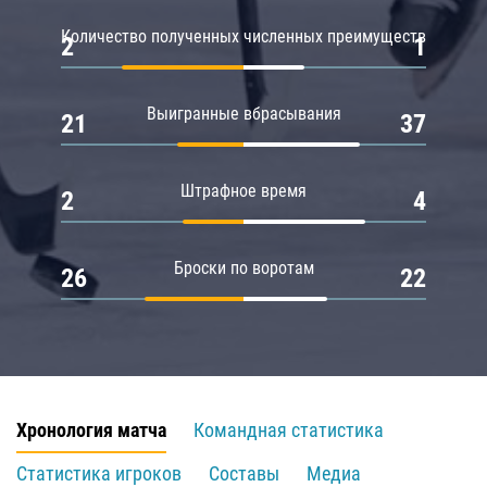
Количество полученных численных преимуществ
2
1
Выигранные вбрасывания
21
37
Штрафное время
2
4
Броски по воротам
26
22
Хронология матча
Командная статистика
Статистика игроков
Составы
Медиа