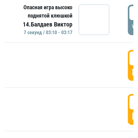
Опасная игра высоко
0
поднятой клюшкой
14.Балдаев Виктор
УД
7 секунд / 03:10 - 03:17
0
Г
0
Г