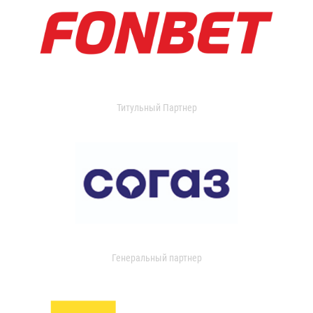
Титульный Партнер
Генеральный партнер