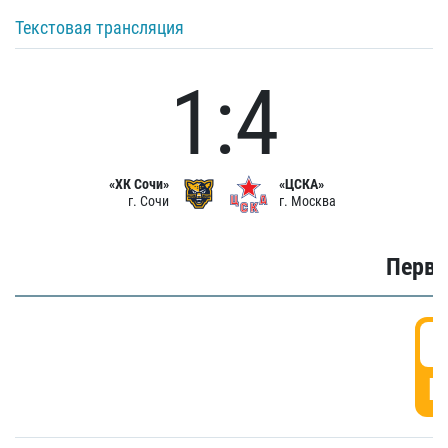
Текстовая трансляция
1:4
«ХК Сочи»
«ЦСКА»
г. Сочи
г. Москва
Первы
0
Г