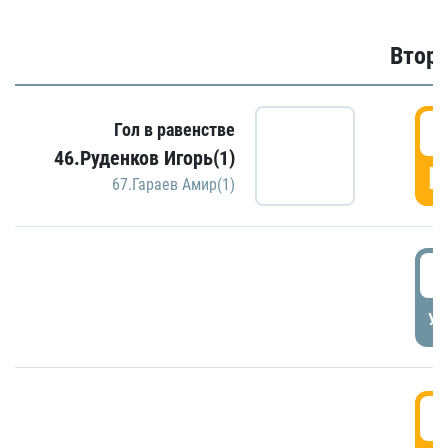
Второ
2
Гол в равенстве
46.Руденков Игорь(1)
Г
67.Гараев Амир(1)
2
УД
3