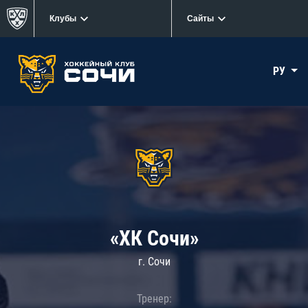
Клубы
Сайты
РУ
«ХК Сочи»
г. Сочи
Тренер: