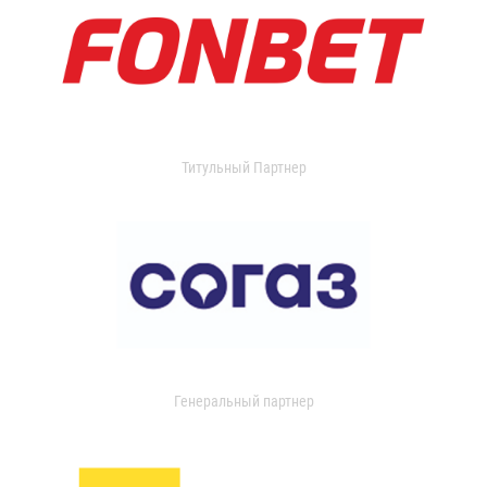
Титульный Партнер
Генеральный партнер