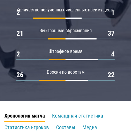
Количество полученных численных преимуществ
2
1
Выигранные вбрасывания
21
37
Штрафное время
2
4
Броски по воротам
26
22
Хронология матча
Командная статистика
Статистика игроков
Составы
Медиа