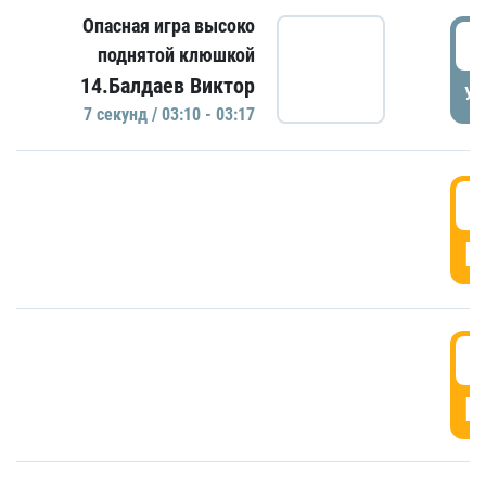
Опасная игра высоко
0
поднятой клюшкой
14.Балдаев Виктор
УД
7 секунд / 03:10 - 03:17
0
Г
0
Г