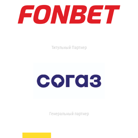
Титульный Партнер
Генеральный партнер