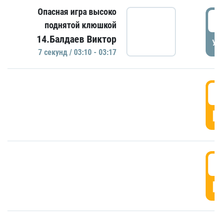
Опасная игра высоко
0
поднятой клюшкой
14.Балдаев Виктор
УД
7 секунд / 03:10 - 03:17
0
Г
0
Г