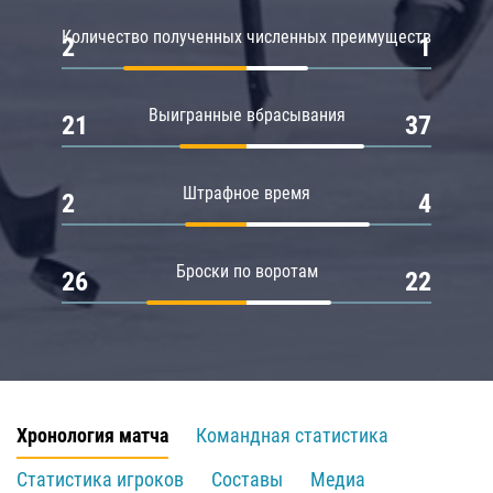
Количество полученных численных преимуществ
2
1
Выигранные вбрасывания
21
37
Штрафное время
2
4
Броски по воротам
26
22
Хронология матча
Командная статистика
Статистика игроков
Составы
Медиа