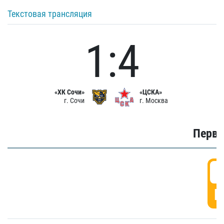
Текстовая трансляция
1:4
«ХК Сочи»
«ЦСКА»
г. Сочи
г. Москва
Первы
0
Г