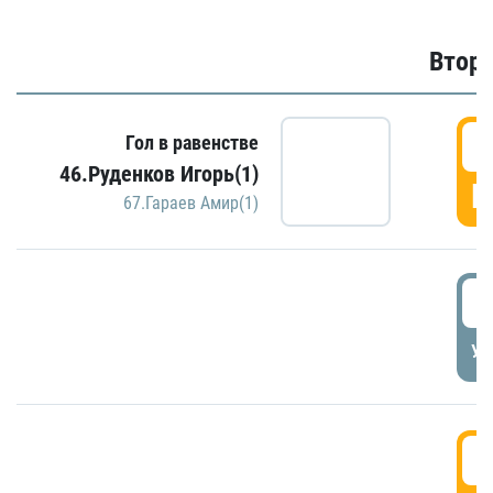
Второ
2
Гол в равенстве
46.Руденков Игорь(1)
Г
67.Гараев Амир(1)
2
УД
3