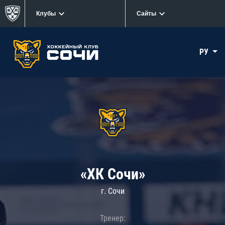
Клубы
Сайты
РУ
«ХК Сочи»
г. Сочи
Тренер: