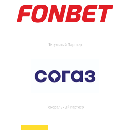
Титульный Партнер
Генеральный партнер