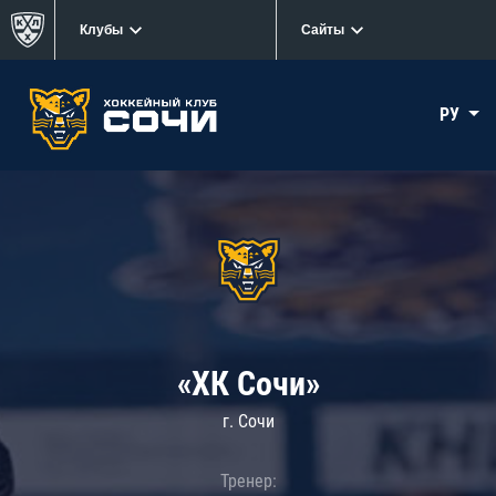
Клубы
Сайты
РУ
«ХК Сочи»
г. Сочи
Тренер: