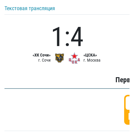
Текстовая трансляция
1:4
«ХК Сочи»
«ЦСКА»
г. Сочи
г. Москва
Первы
0
Г