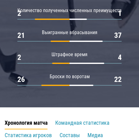
Количество полученных численных преимуществ
2
1
Выигранные вбрасывания
21
37
Штрафное время
2
4
Броски по воротам
26
22
Хронология матча
Командная статистика
Статистика игроков
Составы
Медиа