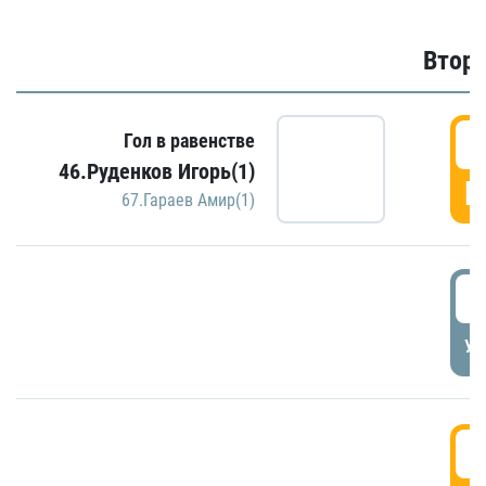
Второ
2
Гол в равенстве
46.Руденков Игорь(1)
Г
67.Гараев Амир(1)
2
УД
3