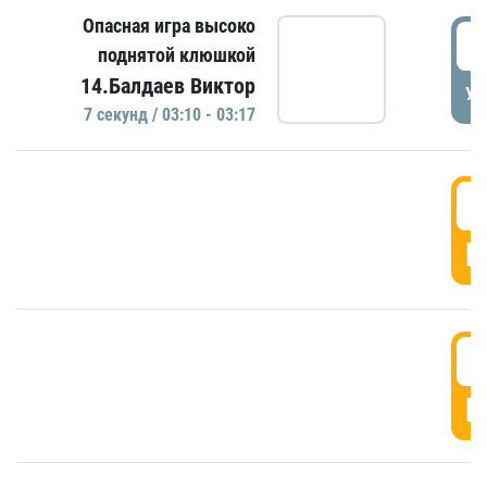
Опасная игра высоко
0
поднятой клюшкой
14.Балдаев Виктор
УД
7 секунд / 03:10 - 03:17
0
Г
0
Г