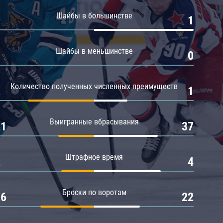
Амур
Шайбы в большинстве
0
1
Барыс
Салават Юлаев
Шайбы в меньшинстве
0
0
Сибирь
Количество полученных численных преимуществ
2
1
Выигранные вбрасывания
21
37
Штрафное время
2
4
Броски по воротам
26
22