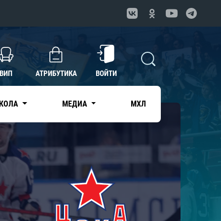
ВИП
АТРИБУТИКА
ВОЙТИ
КОЛА
МЕДИА
МХЛ