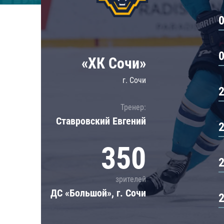
Локомотив
Северсталь
ЦСКА
Шанхайские Драконы
«ХК Сочи»
г. Сочи
Тренер:
Ставровский Евгений
350
зрителей
ДС «Большой», г. Сочи