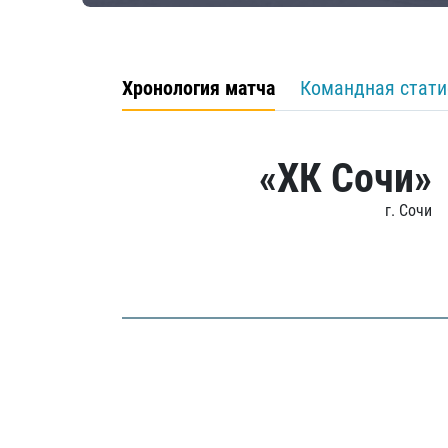
Хронология матча
Командная стати
«ХК Сочи»
г. Сочи