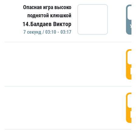
Опасная игра высоко
0
поднятой клюшкой
14.Балдаев Виктор
УД
7 секунд / 03:10 - 03:17
0
Г
0
Г