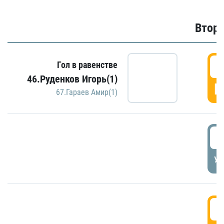
Второ
2
Гол в равенстве
46.Руденков Игорь(1)
Г
67.Гараев Амир(1)
2
УД
3