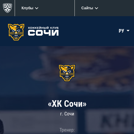
Клубы
Сайты
РУ
«ХК Сочи»
г. Сочи
Тренер: