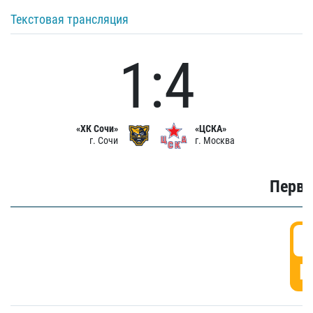
Текстовая трансляция
1:4
«ХК Сочи»
«ЦСКА»
г. Сочи
г. Москва
Первы
0
Г