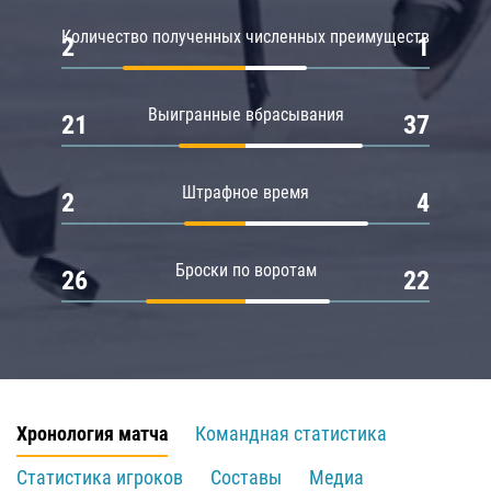
Количество полученных численных преимуществ
2
1
Выигранные вбрасывания
21
37
Штрафное время
2
4
Броски по воротам
26
22
Хронология матча
Командная статистика
Статистика игроков
Составы
Медиа