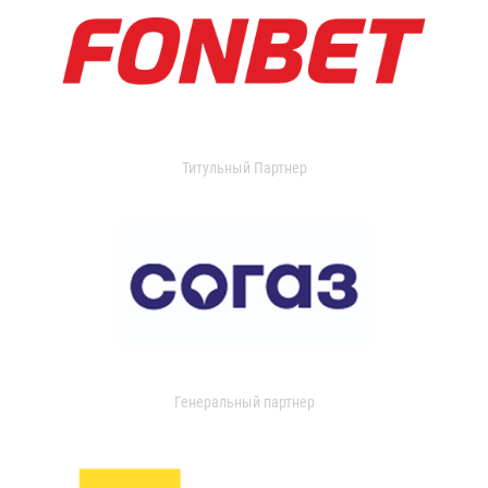
Титульный Партнер
Генеральный партнер