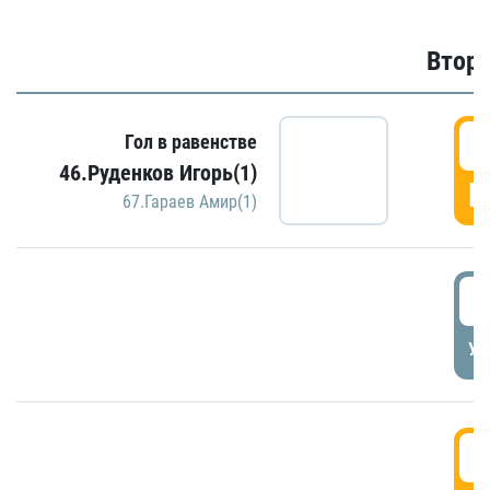
Второ
2
Гол в равенстве
46.Руденков Игорь(1)
Г
67.Гараев Амир(1)
2
УД
3