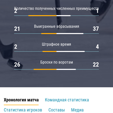
Количество полученных численных преимуществ
2
1
Выигранные вбрасывания
21
37
Штрафное время
2
4
Броски по воротам
26
22
Хронология матча
Командная статистика
Статистика игроков
Составы
Медиа