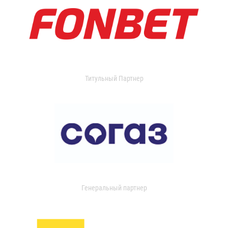
Титульный Партнер
Генеральный партнер