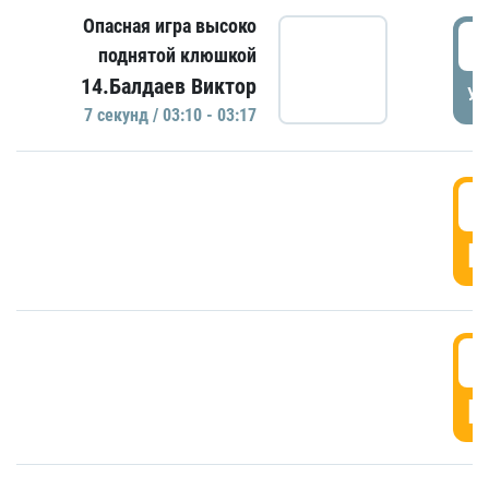
Опасная игра высоко
0
поднятой клюшкой
14.Балдаев Виктор
УД
7 секунд / 03:10 - 03:17
0
Г
0
Г