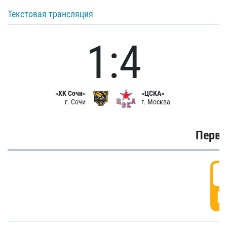
Текстовая трансляция
1:4
«ХК Сочи»
«ЦСКА»
г. Сочи
г. Москва
Первы
0
Г