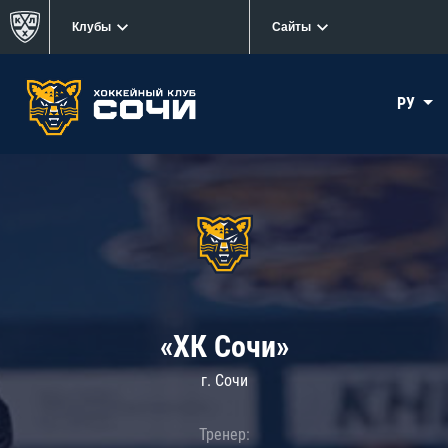
Клубы
Сайты
РУ
«ХК Сочи»
г. Сочи
Тренер: