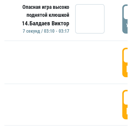
Опасная игра высоко
0
поднятой клюшкой
14.Балдаев Виктор
УД
7 секунд / 03:10 - 03:17
0
Г
0
Г