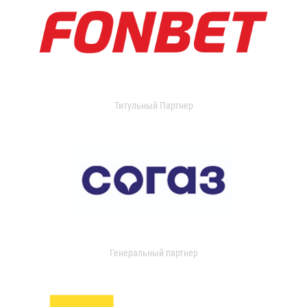
Титульный Партнер
Генеральный партнер