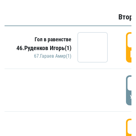
Второ
2
Гол в равенстве
46.Руденков Игорь(1)
Г
67.Гараев Амир(1)
2
УД
3