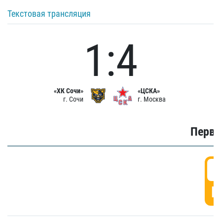
Текстовая трансляция
1:4
«ХК Сочи»
«ЦСКА»
г. Сочи
г. Москва
Первы
0
Г