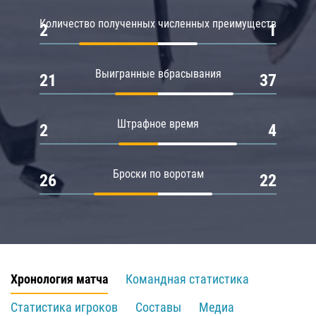
Количество полученных численных преимуществ
2
1
Выигранные вбрасывания
21
37
Штрафное время
2
4
Броски по воротам
26
22
Хронология матча
Командная статистика
Статистика игроков
Составы
Медиа