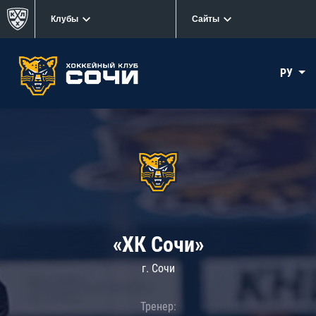
Клубы
Сайты
РУ
«ХК Сочи»
г. Сочи
Тренер: